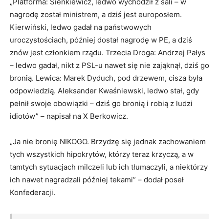
„Platforma: Sienkiewicz, ledwo wychodził z sali – w
nagrodę został ministrem, a dziś jest europosłem.
Kierwiński, ledwo gadał na państwowych
uroczystościach, później dostał nagrodę w PE, a dziś
znów jest członkiem rządu. Trzecia Droga: Andrzej Pałys
– ledwo gadał, nikt z PSL-u nawet się nie zająknął, dziś go
bronią. Lewica: Marek Dyduch, pod drzewem, cisza była
odpowiedzią. Aleksander Kwaśniewski, ledwo stał, gdy
pełnił swoje obowiązki – dziś go bronią i robią z ludzi
idiotów” – napisał na X Berkowicz.
„Ja nie bronię NIKOGO. Brzydzę się jednak zachowaniem
tych wszystkich hipokrytów, którzy teraz krzyczą, a w
tamtych sytuacjach milczeli lub ich tłumaczyli, a niektórzy
ich nawet nagradzali później tekami” – dodał poseł
Konfederacji.