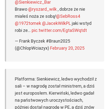
@Sienkiewicz_Bar
Brawo
@ryszard_wilk
, dobrze że nie
miałeś noża ze sobą!
@SebRoss4
@1972tomek
@JacekWilkPL
jaki wstyd
robi ze…
pic.twitter.com/EgtaSWqtdt
— Frank Byczek #Braun2025
(@ChlopWciazyx)
February 20, 2025
Platforma: Sienkiewicz, ledwo wychodził z
sali – w nagrodę został ministrem, a dziś
jest europosłem. Kierwiński, ledwo gadał
na państwowych uroczystościach,
później dostał nagrodę w PE, a dziś znów