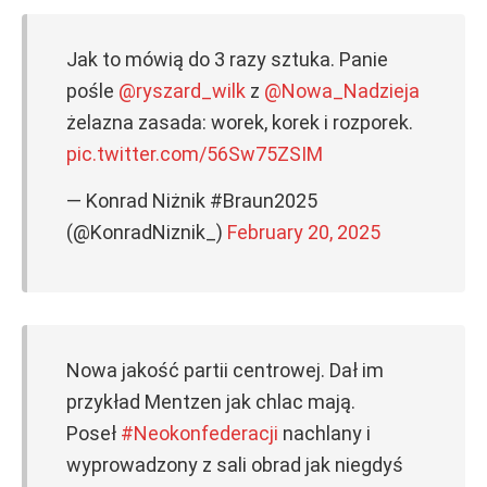
Jak to mówią do 3 razy sztuka. Panie
pośle
@ryszard_wilk
z
@Nowa_Nadzieja
żelazna zasada: worek, korek i rozporek.
pic.twitter.com/56Sw75ZSIM
— Konrad Niżnik #Braun2025
(@KonradNiznik_)
February 20, 2025
Nowa jakość partii centrowej. Dał im
przykład Mentzen jak chlac mają.
Poseł
#Neokonfederacji
nachlany i
wyprowadzony z sali obrad jak niegdyś