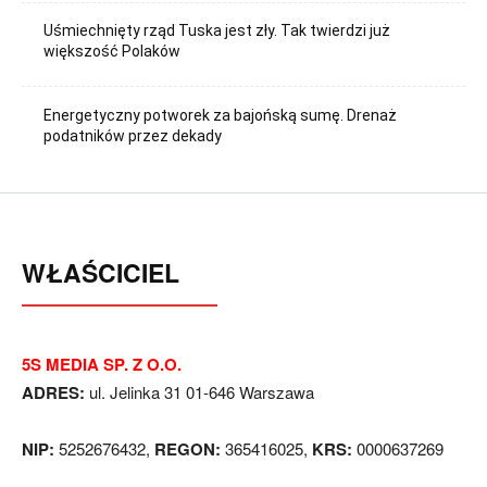
Uśmiechnięty rząd Tuska jest zły. Tak twierdzi już
większość Polaków
Energetyczny potworek za bajońską sumę. Drenaż
podatników przez dekady
WŁAŚCICIEL
5S MEDIA SP. Z O.O.
ADRES:
ul. Jelinka 31 01-646 Warszawa
NIP:
5252676432,
REGON:
365416025,
KRS:
0000637269