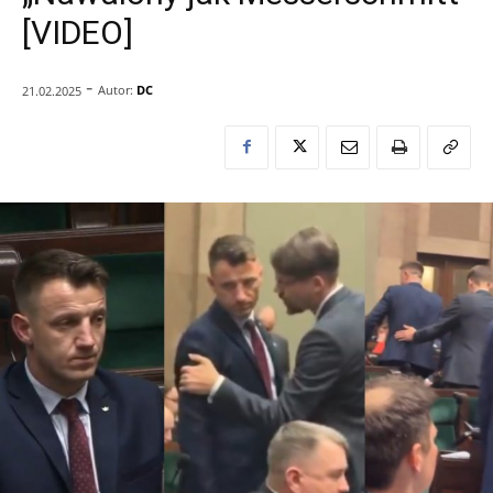
[VIDEO]
-
Autor:
DC
21.02.2025