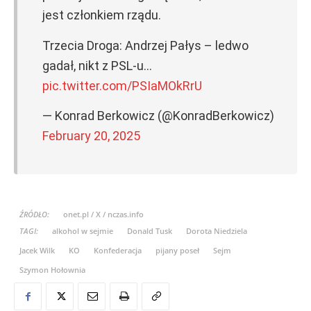
jest członkiem rządu.
Trzecia Droga: Andrzej Pałys – ledwo
gadał, nikt z PSL-u…
pic.twitter.com/PSIaMOkRrU
— Konrad Berkowicz (@KonradBerkowicz)
February 20, 2025
ŹRÓDŁO:
onet.pl / X / nczas.info
TAGI:
alkohol w sejmie
Donald Tusk
Dorota Niedziela
Jacek Wilk
KO
Konfederacja
pijany poseł
Sejm
Szymon Hołownia