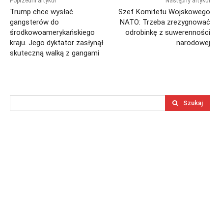
Poprzedni artykuł
Następny artykuł
Trump chce wysłać
Szef Komitetu Wojskowego
gangsterów do
NATO: Trzeba zrezygnować
środkowoamerykańskiego
odrobinkę z suwerenności
kraju. Jego dyktator zasłynął
narodowej
skuteczną walką z gangami
Szukaj