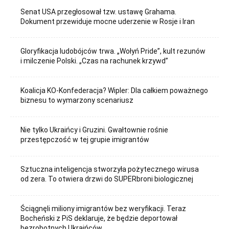
Senat USA przegłosował tzw. ustawę Grahama.
Dokument przewiduje mocne uderzenie w Rosje i Iran
Gloryfikacja ludobójców trwa. „Wołyń Pride”, kult rezunów
i milczenie Polski. „Czas na rachunek krzywd”
Koalicja KO-Konfederacja? Wipler: Dla całkiem poważnego
biznesu to wymarzony scenariusz
Nie tylko Ukraińcy i Gruzini. Gwałtownie rośnie
przestępczość w tej grupie imigrantów
Sztuczna inteligencja stworzyła pożytecznego wirusa
od zera. To otwiera drzwi do SUPERbroni biologicznej
Ściągnęli miliony imigrantów bez weryfikacji. Teraz
Bocheński z PiS deklaruje, że będzie deportował
bezrobotnych Ukraińców