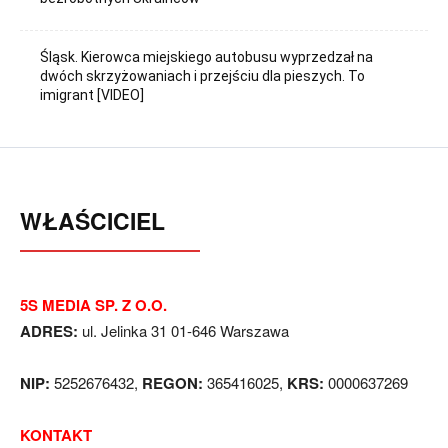
Śląsk. Kierowca miejskiego autobusu wyprzedzał na
dwóch skrzyżowaniach i przejściu dla pieszych. To
imigrant [VIDEO]
WŁAŚCICIEL
5S MEDIA SP. Z O.O.
ADRES:
ul. Jelinka 31 01-646 Warszawa
NIP:
5252676432,
REGON:
365416025,
KRS:
0000637269
KONTAKT