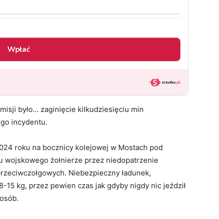
misji było… zaginięcie kilkudziesięciu min
go incydentu.
2024 roku na bocznicy kolejowej w Mostach pod
u wojskowego żołnierze przez niedopatrzenie
przeciwczołgowych. Niebezpieczny ładunek,
15 kg, przez pewien czas jak gdyby nigdy nic jeździł
posób.