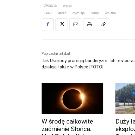
ŹRÓDŁO:
wp.pl
TAGI:
afera
dymisja
miny
wojsko
Poprzedni artykuł
Tak Ukraińcy promują banderyzm. Ich restaura
działają także w Polsce [FOTO]
W środę całkowite
Duży ł
zaćmienie Słońca.
eksploz