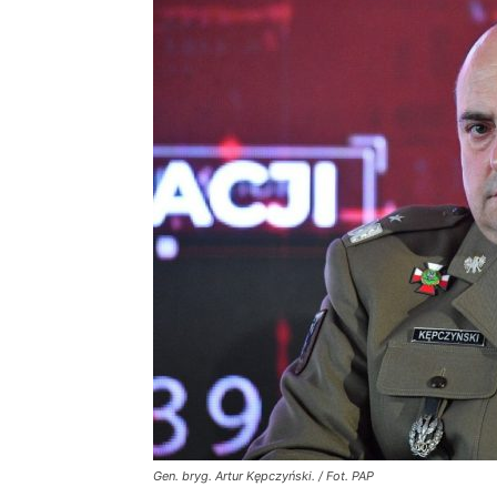
Gen. bryg. Artur Kępczyński. / Fot. PAP