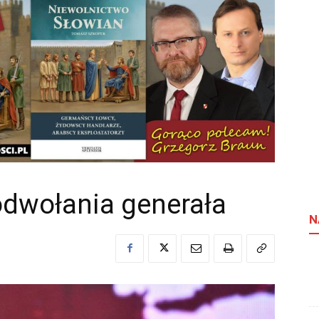
odwołania generała
N