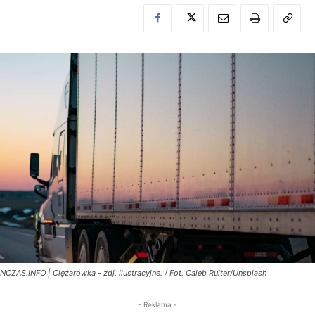
NCZAS.INFO | Ciężarówka - zdj. ilustracyjne. / Fot. Caleb Ruiter/Unsplash
- Reklama -