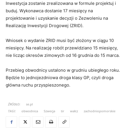
Inwestycja zostanie zrealizowana w formule projektuj i
buduj. Wykonawca dostanie 17 miesięcy na
projektowanie i uzyskanie decyzji o Zezwoleniu na
Realizację Inwestycji Drogowej (ZRID).
Wniosek o wydanie ZRID musi być złożony w ciągu 10
miesięcy. Na realizację robót przewidziano 15 miesięcy,
nie licząc okresów zimowych od 16 grudnia do 15 marca.
Przebieg obwodnicy ustalono w grudniu ubiegłego roku.
Będzie to jednojezdniowa droga klasy GP, czyli droga
główna ruchu przyspieszonego.
ŹRÓDŁO:
se.pl
TAGI:
obwodnica
Szwecja
tir
wałcz
zachodniopomorskie