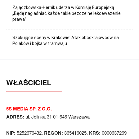
Zajączkowska-Hernik uderza w Komisję Europejską.
„Będę nagłaśniać każde takie bezczelne lekceważenie
prawa”
Szokujące sceny w Krakowie! Atak obcokrajowców na
Polaków i bójka w tramwaju
WŁAŚCICIEL
5S MEDIA SP. Z O.O.
ADRES:
ul. Jelinka 31 01-646 Warszawa
NIP:
5252676432,
REGON:
365416025,
KRS:
0000637269