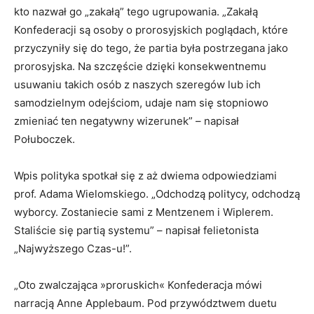
kto nazwał go „zakałą” tego ugrupowania. „Zakałą
Konfederacji są osoby o prorosyjskich poglądach, które
przyczyniły się do tego, że partia była postrzegana jako
prorosyjska. Na szczęście dzięki konsekwentnemu
usuwaniu takich osób z naszych szeregów lub ich
samodzielnym odejściom, udaje nam się stopniowo
zmieniać ten negatywny wizerunek” – napisał
Połuboczek.
Wpis polityka spotkał się z aż dwiema odpowiedziami
prof. Adama Wielomskiego. „Odchodzą politycy, odchodzą
wyborcy. Zostaniecie sami z Mentzenem i Wiplerem.
Staliście się partią systemu” – napisał felietonista
„Najwyższego Czas-u!”.
„Oto zwalczająca »proruskich« Konfederacja mówi
narracją Anne Applebaum. Pod przywództwem duetu