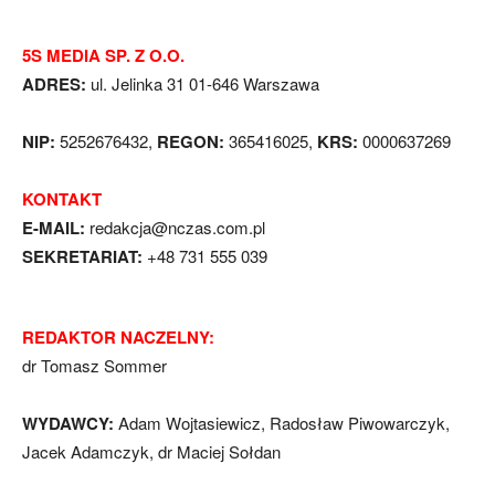
5S MEDIA SP. Z O.O.
ADRES:
ul. Jelinka 31 01-646 Warszawa
NIP:
5252676432,
REGON:
365416025,
KRS:
0000637269
KONTAKT
E-MAIL:
redakcja@nczas.com.pl
SEKRETARIAT:
+48 731 555 039
REDAKTOR NACZELNY:
dr Tomasz Sommer
WYDAWCY:
Adam Wojtasiewicz, Radosław Piwowarczyk,
Jacek Adamczyk, dr Maciej Sołdan