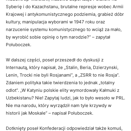
Syberię i do Kazachstanu, brutalne represje wobec Armii
Krajowej i antykomunistycznego podziemia, grabież dóbr
kultury, manipulacja wyborami w 1947 roku oraz
narzucenie systemu komunistycznego to wciąż za mało,
by wyrobić sobie opinię o tym narodzie?” – zapytał
Połuboczek.
W dalszej części, poseł przeszedł do dyskusji z
Internautą, który napisał, że „Stalin, Beria, Dzierzynski,
Lenin, Trocki nie byli Rosjanami”, a „ZSRR to nie Rosja”.
Zdaniem polityka takie twierdzenia to jednak „totalny
odlot”. „W Katyniu polskie elity wymordowały Kałmuki z
Uzbekistanu? Nie! Zapytaj ludzi, jak to było wesoło w PRL.
Nie ma narodu, który wyrządził nam tyle krzywdy w
historii jak Moskale” – napisał Połuboczek.
Dotknięty poseł Konfederacji odpowiedział także komuś,