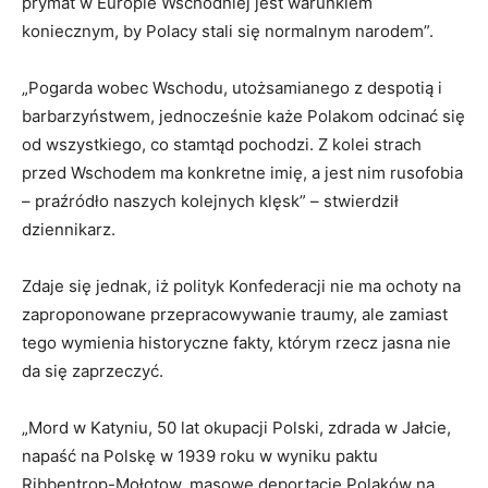
prymat w Europie Wschodniej jest warunkiem
koniecznym, by Polacy stali się normalnym narodem”.
„Pogarda wobec Wschodu, utożsamianego z despotią i
barbarzyństwem, jednocześnie każe Polakom odcinać się
od wszystkiego, co stamtąd pochodzi. Z kolei strach
przed Wschodem ma konkretne imię, a jest nim rusofobia
– praźródło naszych kolejnych klęsk” – stwierdził
dziennikarz.
Zdaje się jednak, iż polityk Konfederacji nie ma ochoty na
zaproponowane przepracowywanie traumy, ale zamiast
tego wymienia historyczne fakty, którym rzecz jasna nie
da się zaprzeczyć.
„Mord w Katyniu, 50 lat okupacji Polski, zdrada w Jałcie,
napaść na Polskę w 1939 roku w wyniku paktu
Ribbentrop-Mołotow, masowe deportacje Polaków na