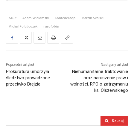
TAGI:
Adam Wielomski
Konfederacja
Marcin Skalski
Michał Połuboczek
rusofobia
Poprzedni artykuł
Następny artykuł
Prokuratura umorzyła
Niehumanitarne traktowanie
śledztwo prowadzone
oraz naruszenie praw i
przeciwko Brejzie
wolności. RPO o zatrzymaniu
ks. Olszewskiego
Szukaj