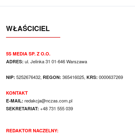
WŁAŚCICIEL
5S MEDIA SP. Z O.O.
ADRES:
ul. Jelinka 31 01-646 Warszawa
NIP:
5252676432,
REGON:
365416025,
KRS:
0000637269
KONTAKT
E-MAIL:
redakcja@nczas.com.pl
SEKRETARIAT:
+48 731 555 039
REDAKTOR NACZELNY: