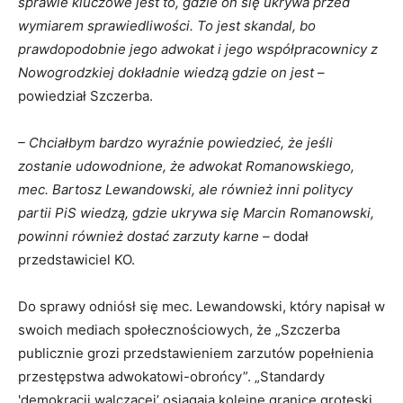
sprawie kluczowe jest to, gdzie on się ukrywa przed
wymiarem sprawiedliwości. To jest skandal, bo
prawdopodobnie jego adwokat i jego współpracownicy z
Nowogrodzkiej dokładnie wiedzą gdzie on jest
–
powiedział Szczerba.
– Chciałbym bardzo wyraźnie powiedzieć, że jeśli
zostanie udowodnione, że adwokat Romanowskiego,
mec. Bartosz Lewandowski, ale również inni politycy
partii PiS wiedzą, gdzie ukrywa się Marcin Romanowski,
powinni również dostać zarzuty karne –
dodał
przedstawiciel KO.
Do sprawy odniósł się mec. Lewandowski, który napisał w
swoich mediach społecznościowych, że „Szczerba
publicznie grozi przedstawieniem zarzutów popełnienia
przestępstwa adwokatowi-obrońcy”. „Standardy
'demokracji walczącej’ osiągają kolejne granice groteski.