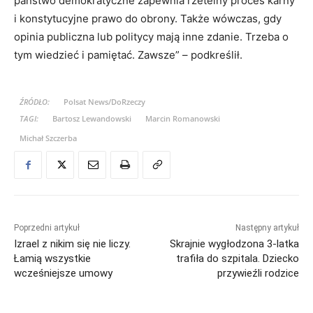
państwo demokratyczne zapewnia rzetelny proces karny
i konstytucyjne prawo do obrony. Także wówczas, gdy
opinia publiczna lub politycy mają inne zdanie. Trzeba o
tym wiedzieć i pamiętać. Zawsze” – podkreślił.
ŹRÓDŁO:
Polsat News/DoRzeczy
TAGI:
Bartosz Lewandowski
Marcin Romanowski
Michał Szczerba
Poprzedni artykuł
Następny artykuł
Izrael z nikim się nie liczy.
Skrajnie wygłodzona 3-latka
Łamią wszystkie
trafiła do szpitala. Dziecko
wcześniejsze umowy
przywieźli rodzice