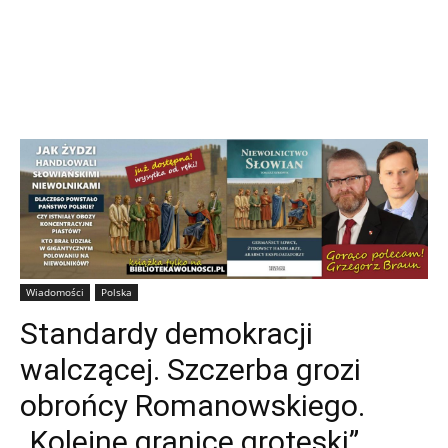
Wiadomości
Polska
Standardy demokracji
walczącej. Szczerba grozi
obrońcy Romanowskiego.
„Kolejne granice groteski”