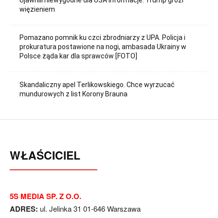
Ujawnili niewygodne dla USA informacje. Trump grozi
więzieniem
Pomazano pomnik ku czci zbrodniarzy z UPA. Policja i
prokuratura postawione na nogi, ambasada Ukrainy w
Polsce żąda kar dla sprawców [FOTO]
Skandaliczny apel Terlikowskiego. Chce wyrzucać
mundurowych z list Korony Brauna
WŁAŚCICIEL
5S MEDIA SP. Z O.O.
ADRES:
ul. Jelinka 31 01-646 Warszawa