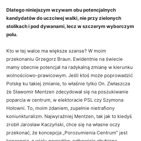
Dlatego niniejszym wzywam obu potencjalnych
kandydatów do uczciwej walki, nie przy zielonych
stolikach i pod dywanami, lecz w szczerym wyborczym
polu.
Kto w tej walce ma większe szanse? W moim
przekonaniu Grzegorz Braun. Ewidentnie na świecie
mamy obecnie potencjał na radykalną zmianę w kierunku
wolnościowo-prawicowym. Jeśli ktoś może poprowadzić
Polskę ku takiej zmianie, to właśnie tylko On. Zwłaszcza
że Sławomir Mentzen zdecydował się na poszukiwanie
poparcia w centrum, w elektoracie PSL czy Szymona
Hołowni. To, moim zdaniem, zupełnie nietrafiony
koniunkturalizm. Najwyraźniej Mentzen, tak jak to kiedyś
zrobił Jarosław Kaczyński, chce się na własne oczy
przekonać, że koncepcja „Porozumienia Centrum” jest
koncepcją, z wielu powodów, całkowicie chybioną.