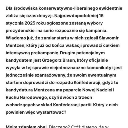
Dla środowiska konserwatywno-liberalnego ewidentnie
zbliża się czas decyzji. Najprawdopodobniej 15
stycznia 2025 roku ogłoszone zostaną wybory
prezydenckie i na serio rozpocznie się kampania.
Wiadomo już, że zamiar startu w nich zgłosił Sławomir
Mentzen, który już od końca wakacji prowadzi całkiem
intensywną prekampanię. Drugim potencjalnym
kandydatem jest Grzegorz Braun, który oficjalnie
wysyła w tej sprawie niejednoznaczne komunikaty i jest
jednocześnie szantażowany, że swoim ewentualnym
startem doprowadzi do rozpadu Konfederacji, gdyż to
kandydatura Mentzena ma poparcie Nowej Nadziei i
Ruchu Narodowego, czyli dwóch z trzech
wchodzących w skład Konfederacji partii. Który z nich
powinien więc wystartować?
Moim zdaniem obaj.
Dlaczego? Otóż dlatego, że w