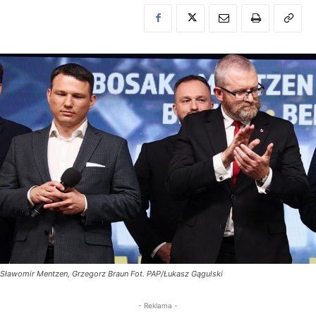
Sławomir Mentzen, Grzegorz Braun Fot. PAP/Łukasz Gągulski
- Reklama -