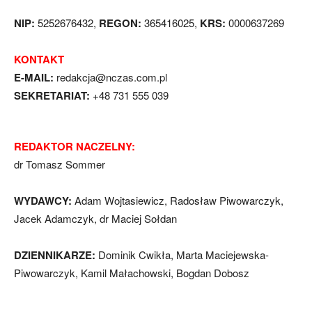
NIP:
5252676432,
REGON:
365416025,
KRS:
0000637269
KONTAKT
E-MAIL:
redakcja@nczas.com.pl
SEKRETARIAT:
+48 731 555 039
REDAKTOR NACZELNY:
dr Tomasz Sommer
WYDAWCY:
Adam Wojtasiewicz, Radosław Piwowarczyk,
Jacek Adamczyk, dr Maciej Sołdan
DZIENNIKARZE:
Dominik Cwikła, Marta Maciejewska-
Piwowarczyk, Kamil Małachowski, Bogdan Dobosz