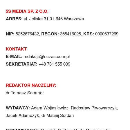
5S MEDIA SP. Z O.O.
ADRES:
ul. Jelinka 31 01-646 Warszawa
NIP:
5252676432,
REGON:
365416025,
KRS:
0000637269
KONTAKT
E-MAIL:
redakcja@nczas.com.pl
SEKRETARIAT:
+48 731 555 039
REDAKTOR NACZELNY:
dr Tomasz Sommer
WYDAWCY:
Adam Wojtasiewicz, Radosław Piwowarczyk,
Jacek Adamczyk, dr Maciej Sołdan