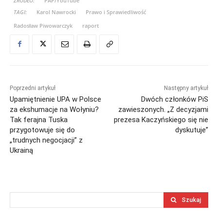
ŹRÓDŁO:
PAP/YouTube
TAGI:
Karol Nawrocki
Prawo i Sprawiedliwość
Radosław Piwowarczyk
raport
Poprzedni artykuł
Następny artykuł
Upamiętnienie UPA w Polsce
Dwóch członków PiS
za ekshumacje na Wołyniu?
zawieszonych. „Z decyzjami
Tak ferajna Tuska
prezesa Kaczyńskiego się nie
przygotowuje się do
dyskutuje”
„trudnych negocjacji” z
Ukrainą
Szukaj