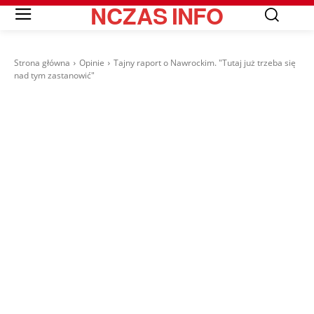
NCZAS
INFO
Strona główna
Opinie
Tajny raport o Nawrockim. "Tutaj już trzeba się
nad tym zastanowić"