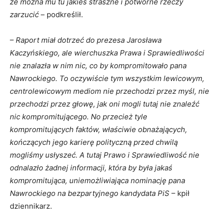
że można mu tu jakieś straszne i potworne rzeczy
zarzucić –
podkreślił.
– Raport miał dotrzeć do prezesa Jarosława
Kaczyńskiego, ale wierchuszka Prawa i Sprawiedliwości
nie znalazła w nim nic, co by kompromitowało pana
Nawrockiego. To oczywiście tym wszystkim lewicowym,
centrolewicowym mediom nie przechodzi przez myśl, nie
przechodzi przez głowę, jak oni mogli tutaj nie znaleźć
nic kompromitującego. No przecież tyle
kompromitujących faktów, właściwie obnażających,
kończących jego karierę polityczną przed chwilą
mogliśmy usłyszeć. A tutaj Prawo i Sprawiedliwość nie
odnalazło żadnej informacji, która by była jakaś
kompromitująca, uniemożliwiająca nominację pana
Nawrockiego na bezpartyjnego kandydata PiS –
kpił
dziennikarz.