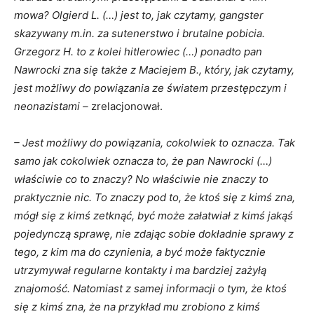
mowa? Olgierd L. (…) jest to, jak czytamy, gangster
skazywany m.in. za sutenerstwo i brutalne pobicia.
Grzegorz H. to z kolei hitlerowiec (…) ponadto pan
Nawrocki zna się także z Maciejem B., który, jak czytamy,
jest możliwy do powiązania ze światem przestępczym i
neonazistami –
zrelacjonował.
– Jest możliwy do powiązania, cokolwiek to oznacza. Tak
samo jak cokolwiek oznacza to, że pan Nawrocki (…)
właściwie co to znaczy? No właściwie nie znaczy to
praktycznie nic. To znaczy pod to, że ktoś się z kimś zna,
mógł się z kimś zetknąć, być może załatwiał z kimś jakąś
pojedynczą sprawę, nie zdając sobie dokładnie sprawy z
tego, z kim ma do czynienia, a być może faktycznie
utrzymywał regularne kontakty i ma bardziej zażyłą
znajomość. Natomiast z samej informacji o tym, że ktoś
się z kimś zna, że na przykład mu zrobiono z kimś