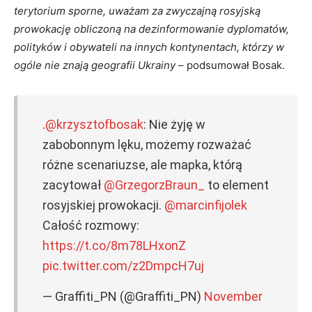
terytorium sporne, uważam za zwyczajną rosyjską
prowokację obliczoną na dezinformowanie dyplomatów,
polityków i obywateli na innych kontynentach, którzy w
ogóle nie znają geografii Ukrainy
– podsumował Bosak.
.
@krzysztofbosak
: Nie żyję w
zabobonnym lęku, możemy rozważać
różne scenariuzse, ale mapka, którą
zacytował
@GrzegorzBraun_
to element
rosyjskiej prowokacji.
@marcinfijolek
Całość rozmowy:
https://t.co/8m78LHxonZ
pic.twitter.com/z2DmpcH7uj
— Graffiti_PN (@Graffiti_PN)
November