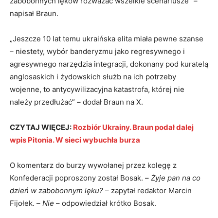
zabobonnych lęków rozważać wszelkie scenariusze” –
napisał Braun.
„Jeszcze 10 lat temu ukraińska elita miała pewne szanse
– niestety, wybór banderyzmu jako regresywnego i
agresywnego narzędzia integracji, dokonany pod kuratelą
anglosaskich i żydowskich służb na ich potrzeby
wojenne, to antycywilizacyjna katastrofa, której nie
należy przedłużać” – dodał Braun na X.
CZYTAJ WIĘCEJ:
Rozbiór Ukrainy. Braun podał dalej
wpis Pitonia. W sieci wybuchła burza
O komentarz do burzy wywołanej przez kolegę z
Konfederacji poproszony został Bosak. –
Żyje pan na co
dzień w zabobonnym lęku?
– zapytał redaktor Marcin
Fijołek. –
Nie
– odpowiedział krótko Bosak.