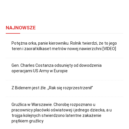
NAJNOWSZE
Potężna orka, panie kierowniku. Rolnik twierdzi, że to jego
teren i zaorał kilkaset metrów nowej nawierzchni [VIDEO]
Gen. Charles Costanza odsunięty od dowodzenia
operacjami US Army w Europie
Z Bidenem jest źle. „Rak się rozprzestrzenił”
Gruźlica w Warszawie. Chorobę rozpoznano u
pracownicy placówki oświatowej i jednego dziecka, a u
trojga kolejnych stwierdzono latentne zakażenie
prątkiem gruźlicy