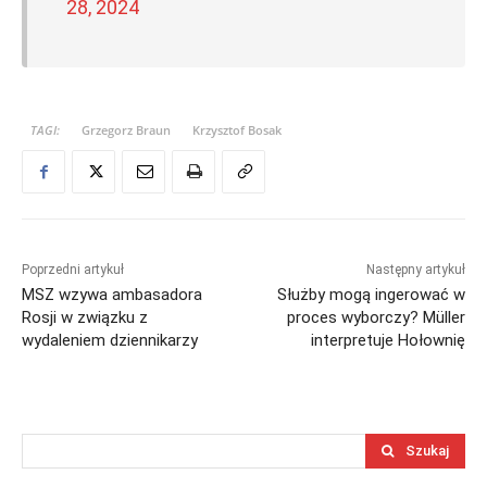
28, 2024
TAGI:
Grzegorz Braun
Krzysztof Bosak
Poprzedni artykuł
Następny artykuł
MSZ wzywa ambasadora
Służby mogą ingerować w
Rosji w związku z
proces wyborczy? Müller
wydaleniem dziennikarzy
interpretuje Hołownię
Szukaj