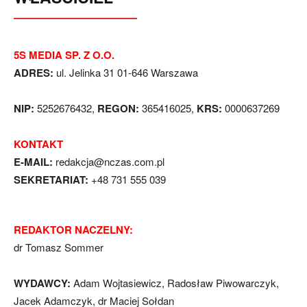
5S MEDIA SP. Z O.O.
ADRES:
ul. Jelinka 31 01-646 Warszawa
NIP:
5252676432,
REGON:
365416025,
KRS:
0000637269
KONTAKT
E-MAIL:
redakcja@nczas.com.pl
SEKRETARIAT:
+48 731 555 039
REDAKTOR NACZELNY:
dr Tomasz Sommer
WYDAWCY:
Adam Wojtasiewicz, Radosław Piwowarczyk,
Jacek Adamczyk, dr Maciej Sołdan