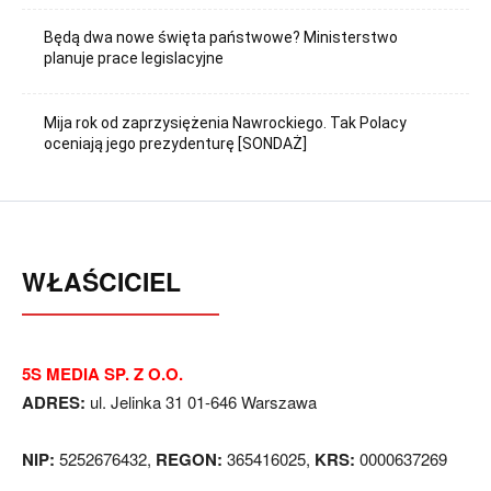
Będą dwa nowe święta państwowe? Ministerstwo
planuje prace legislacyjne
Mija rok od zaprzysiężenia Nawrockiego. Tak Polacy
oceniają jego prezydenturę [SONDAŻ]
WŁAŚCICIEL
5S MEDIA SP. Z O.O.
ADRES:
ul. Jelinka 31 01-646 Warszawa
NIP:
5252676432,
REGON:
365416025,
KRS:
0000637269