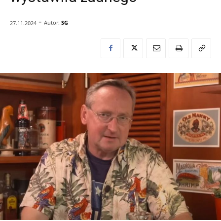
-
Autor:
SG
27.11.2024