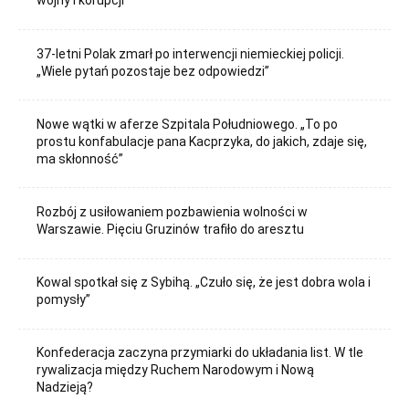
wojny i korupcji
37-letni Polak zmarł po interwencji niemieckiej policji.
„Wiele pytań pozostaje bez odpowiedzi”
Nowe wątki w aferze Szpitala Południowego. „To po
prostu konfabulacje pana Kacprzyka, do jakich, zdaje się,
ma skłonność”
Rozbój z usiłowaniem pozbawienia wolności w
Warszawie. Pięciu Gruzinów trafiło do aresztu
Kowal spotkał się z Sybihą. „Czuło się, że jest dobra wola i
pomysły”
Konfederacja zaczyna przymiarki do układania list. W tle
rywalizacja między Ruchem Narodowym i Nową
Nadzieją?