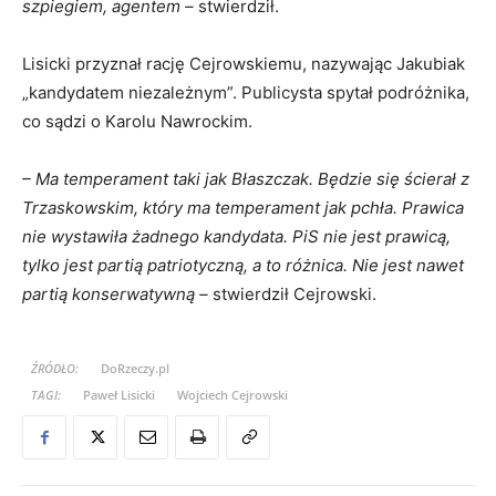
szpiegiem, agentem –
stwierdził.
Lisicki przyznał rację Cejrowskiemu, nazywając Jakubiak
„kandydatem niezależnym”. Publicysta spytał podróżnika,
co sądzi o Karolu Nawrockim.
– Ma temperament taki jak Błaszczak. Będzie się ścierał z
Trzaskowskim, który ma temperament jak pchła. Prawica
nie wystawiła żadnego kandydata. PiS nie jest prawicą,
tylko jest partią patriotyczną, a to różnica. Nie jest nawet
partią konserwatywną –
stwierdził Cejrowski.
ŹRÓDŁO:
DoRzeczy.pl
TAGI:
Paweł Lisicki
Wojciech Cejrowski