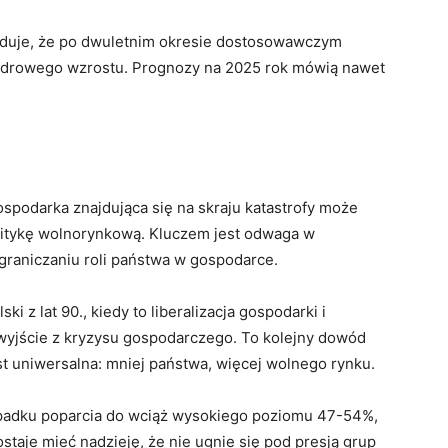
duje, że po dwuletnim okresie dostosowawczym
zdrowego wzrostu. Prognozy na 2025 rok mówią nawet
spodarka znajdująca się na skraju katastrofy może
itykę wolnorynkową. Kluczem jest odwaga w
graniczaniu roli państwa w gospodarce.
i z lat 90., kiedy to liberalizacja gospodarki i
 wyjście z kryzysu gospodarczego. To kolejny dowód
st uniwersalna: mniej państwa, więcej wolnego rynku.
adku poparcia do wciąż wysokiego poziomu 47-54%,
staje mieć nadzieję, że nie ugnie się pod presją grup