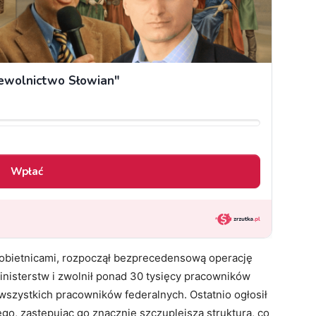
 obietnicami, rozpoczął bezprecedensową operację
inisterstw i zwolnił ponad 30 tysięcy pracowników
wszystkich pracowników federalnych. Ostatnio ogłosił
o, zastępując go znacznie szczuplejszą strukturą, co