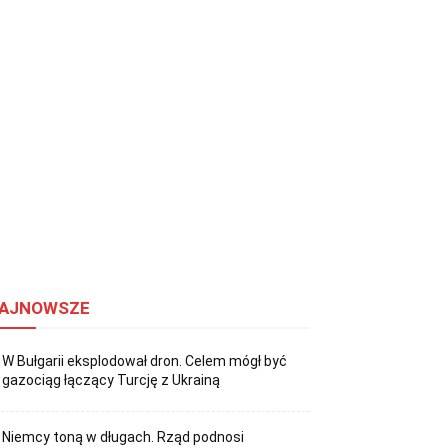
AJNOWSZE
W Bułgarii eksplodował dron. Celem mógł być
gazociąg łączący Turcję z Ukrainą
Niemcy toną w długach. Rząd podnosi