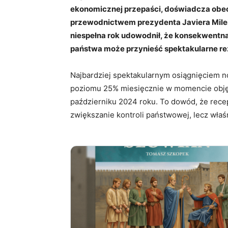
ekonomicznej przepaści, doświadcza obe
przewodnictwem prezydenta Javiera Milei
niespełna rok udowodnił, że konsekwentna 
państwa może przynieść spektakularne rez
Najbardziej spektakularnym osiągnięciem now
poziomu 25% miesięcznie w momencie objęci
październiku 2024 roku. To dowód, że rece
zwiększanie kontroli państwowej, lecz właśn