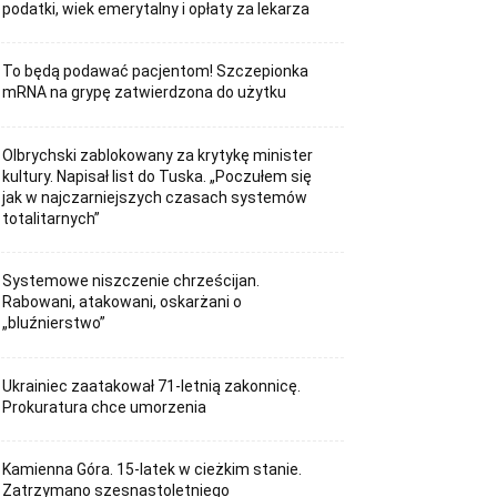
podatki, wiek emerytalny i opłaty za lekarza
To będą podawać pacjentom! Szczepionka
mRNA na grypę zatwierdzona do użytku
Olbrychski zablokowany za krytykę minister
kultury. Napisał list do Tuska. „Poczułem się
jak w najczarniejszych czasach systemów
totalitarnych”
Systemowe niszczenie chrześcijan.
Rabowani, atakowani, oskarżani o
„bluźnierstwo”
Ukrainiec zaatakował 71-letnią zakonnicę.
Prokuratura chce umorzenia
Kamienna Góra. 15-latek w cieżkim stanie.
Zatrzymano szesnastoletniego