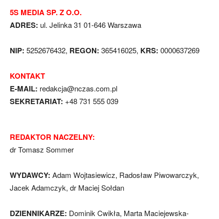
5S MEDIA SP. Z O.O.
ADRES:
ul. Jelinka 31 01-646 Warszawa
NIP:
5252676432,
REGON:
365416025,
KRS:
0000637269
KONTAKT
E-MAIL:
redakcja@nczas.com.pl
SEKRETARIAT:
+48 731 555 039
REDAKTOR NACZELNY:
dr Tomasz Sommer
WYDAWCY:
Adam Wojtasiewicz, Radosław Piwowarczyk,
Jacek Adamczyk, dr Maciej Sołdan
DZIENNIKARZE:
Dominik Cwikła, Marta Maciejewska-