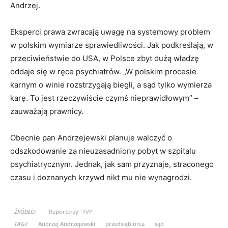
Andrzej.
Eksperci prawa zwracają uwagę na systemowy problem
w polskim wymiarze sprawiedliwości. Jak podkreślają, w
przeciwieństwie do USA, w Polsce zbyt dużą władzę
oddaje się w ręce psychiatrów. „W polskim procesie
karnym o winie rozstrzygają biegli, a sąd tylko wymierza
karę. To jest rzeczywiście czymś nieprawidłowym” –
zauważają prawnicy.
Obecnie pan Andrzejewski planuje walczyć o
odszkodowanie za nieuzasadniony pobyt w szpitalu
psychiatrycznym. Jednak, jak sam przyznaje, straconego
czasu i doznanych krzywd nikt mu nie wynagrodzi.
ŹRÓDŁO:
"Reporterzy" TVP
TAGI:
Andrzej Andrzejewski
przedsiębiorca
sąd