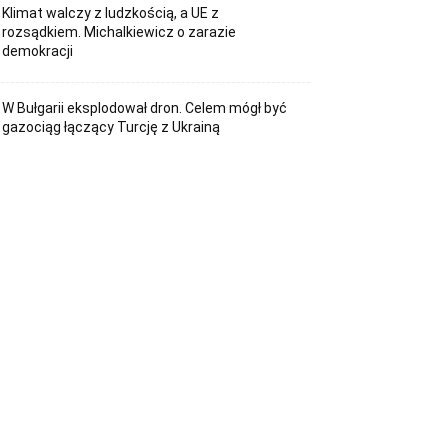
Klimat walczy z ludzkością, a UE z
rozsądkiem. Michalkiewicz o zarazie
demokracji
W Bułgarii eksplodował dron. Celem mógł być
gazociąg łączący Turcję z Ukrainą