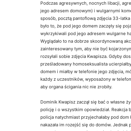
Podczas agresywnych, nocnych libacji, agre
jego adresem domowym) i wulgarnymi koment
sposób, pocztą pantoflową zdjęcia 33-latka
było to, że pod jego domem zaczęły się poja
wykrzykiwali pod jego adresem wulgarne has
Wyglądało to na dobrze skoordynowaną akcj
zainteresowany tym, aby nie być kojarzony
rozsyłali sobie zdjęcia Kwapisza. Gdyby do
prześladowany homoseksualista ucierpiałby,
domem i miałby w telefonie jego zdjęcia, m
każdy z uczestników, wyposażony w telefon
aby organa ścigania nic nie zrobiły.
Dominik Kwapisz zaczął się bać o własne życ
policję i o wszystkim opowiedział. Reakcja
policja natychmiast przyjechałaby pod dom 
nakazała im rozejść się do domów. Jednak p