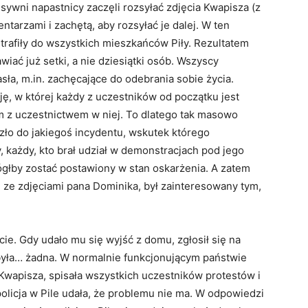
sywni napastnicy zaczęli rozsyłać zdjęcia Kwapisza (z
arzami i zachętą, aby rozsyłać je dalej. W ten
 trafiły do wszystkich mieszkańców Piły. Rezultatem
wiać już setki, a nie dziesiątki osób. Wszyscy
ła, m.in. zachęcające do odebrania sobie życia.
ę, w której każdy z uczestników od początku jest
m z uczestnictwem w niej. To dlatego tak masowo
szło do jakiegoś incydentu, wskutek którego
 każdy, kto brał udział w demonstracjach pod jego
ógłby zostać postawiony w stan oskarżenia. A zatem
 ze zdjęciami pana Dominika, był zainteresowany tym,
ie. Gdy udało mu się wyjść z domu, zgłosił się na
 była… żadna. W normalnie funkcjonującym państwie
Kwapisza, spisała wszystkich uczestników protestów i
olicja w Pile udała, że problemu nie ma. W odpowiedzi