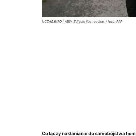
NCZAS.INFO | ABW. Zdjęcie ilustracyjne. / foto: PAP
Co łączy nakłanianie do samobójstwa homos