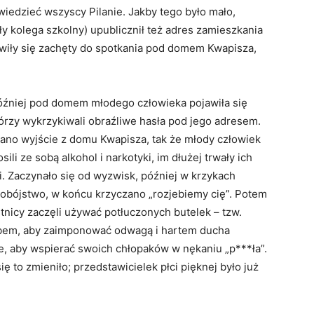
wiedzieć wszyscy Pilanie. Jakby tego było mało,
y kolega szkolny) upublicznił też adres zamieszkania
wiły się zachęty do spotkania pod domem Kwapisza,
ni później pod domem młodego człowieka pojawiła się
tórzy wykrzykiwali obraźliwe hasła pod jego adresem.
ano wyjście z domu Kwapisza, tak że młody człowiek
ili ze sobą alkohol i narkotyki, im dłużej trwały ich
i. Zaczynało się od wyzwisk, później w krzykach
obójstwo, w końcu krzyczano „rozjebiemy cię”. Potem
tnicy zaczęli używać potłuczonych butelek – tzw.
osobem, aby zaimponować odwagą i hartem ducha
e, aby wspierać swoich chłopaków w nękaniu „p***ła”.
ę to zmieniło; przedstawicielek płci pięknej było już