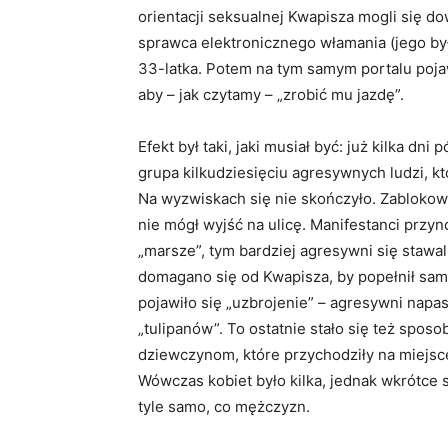
orientacji seksualnej Kwapisza mogli się do
sprawca elektronicznego włamania (jego był
33-latka. Potem na tym samym portalu poja
aby – jak czytamy – „zrobić mu jazdę”.
Efekt był taki, jaki musiał być: już kilka d
grupa kilkudziesięciu agresywnych ludzi, k
Na wyzwiskach się nie skończyło. Zablokow
nie mógł wyjść na ulicę. Manifestanci przynos
„marsze”, tym bardziej agresywni się stawal
domagano się od Kwapisza, by popełnił sam
pojawiło się „uzbrojenie” – agresywni napas
„tulipanów”. To ostatnie stało się też sp
dziewczynom, które przychodziły na miejsc
Wówczas kobiet było kilka, jednak wkrótce si
tyle samo, co mężczyzn.