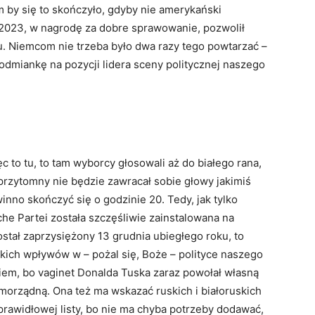
m by się to skończyło, gdyby nie amerykański
 2023, w nagrodę za dobre sprawowanie, pozwolił
 Niemcom nie trzeba było dwa razy tego powtarzać –
 podmiankę na pozycji lidera sceny politycznej naszego
ęc to tu, to tam wyborcy głosowali aż do białego rana,
przytomny nie będzie zawracał sobie głowy jakimiś
nno skończyć się o godzinie 20. Tedy, jak tylko
he Partei została szczęśliwie zainstalowana na
został zaprzysiężony 13 grudnia ubiegłego roku, to
skich wpływów w – pożal się, Boże – polityce naszego
kiem, bo vaginet Donalda Tuska zaraz powołał własną
amorządną. Ona też ma wskazać ruskich i białoruskich
prawidłowej listy, bo nie ma chyba potrzeby dodawać,