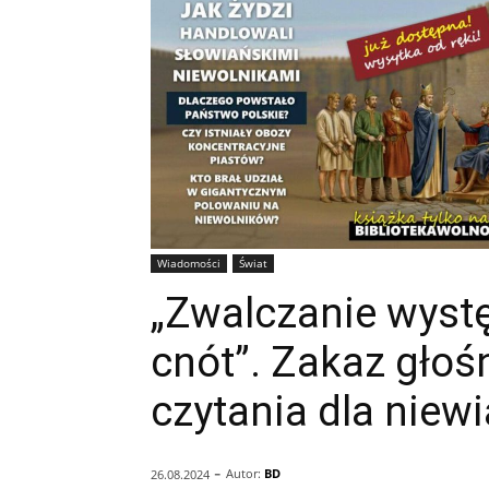
Wiadomości
Świat
„Zwalczanie wyst
cnót”. Zakaz głoś
czytania dla niewi
-
Autor:
BD
26.08.2024