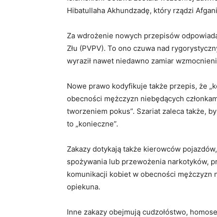
Hibatullaha Akhundzadę, który rządzi Afga
Za wdrożenie nowych przepisów odpowiadać
Złu (PVPV). To ono czuwa nad rygorystyczn
wyraził nawet niedawno zamiar wzmocnienia
Nowe prawo kodyfikuje także przepis, że „k
obecności mężczyzn niebędących członkami 
tworzeniem pokus”. Szariat zaleca także, b
to „konieczne”.
Zakazy dotykają także kierowców pojazdów,
spożywania lub przewożenia narkotyków, p
komunikacji kobiet w obecności mężczyzn n
opiekuna.
Inne zakazy obejmują cudzołóstwo, homoseks