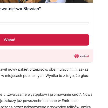
awił nowy pakiet przepisów, obejmujący m.in. zakaz
 w miejscach publicznych. Wynika to z tego, że głos
celu „zwalczanie występków i promowanie cnót”. Nowa
zuje zakazy już powszechnie znane w Emiratach
ierdzona przez najwyższego przywódcę talibów, emira