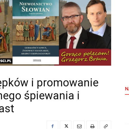
ępków i promowanie
N
nego śpiewania i
ast