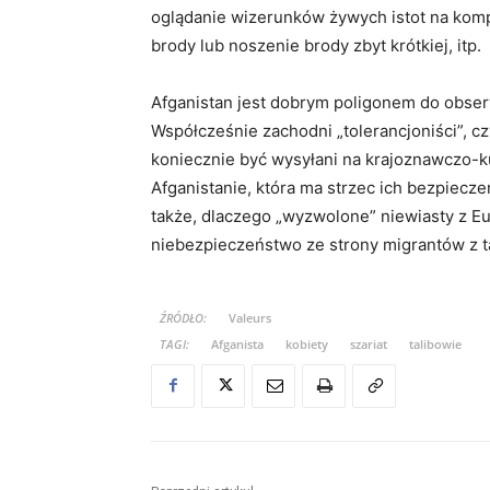
oglądanie wizerunków żywych istot na kom
brody lub noszenie brody zbyt krótkiej, itp.
Afganistan jest dobrym poligonem do obser
Współcześnie zachodni „tolerancjoniści”, c
koniecznie być wysyłani na krajoznawczo-k
Afganistanie, która ma strzec ich bezpiec
także, dlaczego „wyzwolone” niewiasty z E
niebezpieczeństwo ze strony migrantów z t
ŹRÓDŁO:
Valeurs
TAGI:
Afganista
kobiety
szariat
talibowie