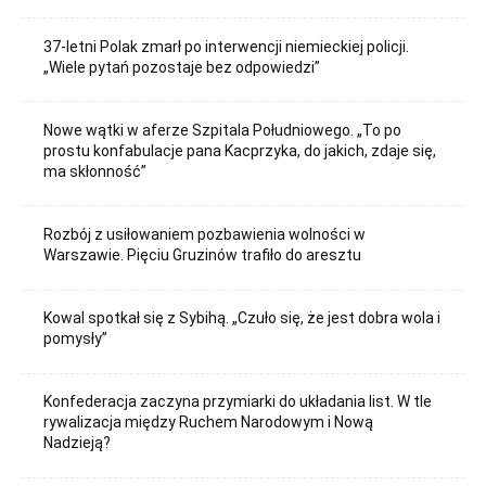
37-letni Polak zmarł po interwencji niemieckiej policji.
„Wiele pytań pozostaje bez odpowiedzi”
Nowe wątki w aferze Szpitala Południowego. „To po
prostu konfabulacje pana Kacprzyka, do jakich, zdaje się,
ma skłonność”
Rozbój z usiłowaniem pozbawienia wolności w
Warszawie. Pięciu Gruzinów trafiło do aresztu
Kowal spotkał się z Sybihą. „Czuło się, że jest dobra wola i
pomysły”
Konfederacja zaczyna przymiarki do układania list. W tle
rywalizacja między Ruchem Narodowym i Nową
Nadzieją?