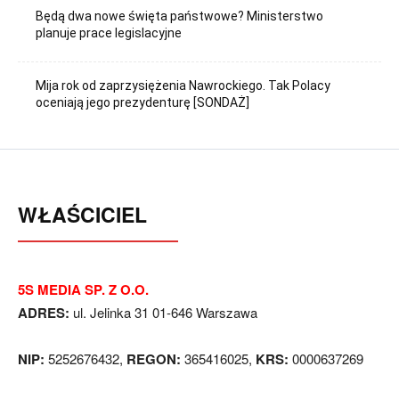
Będą dwa nowe święta państwowe? Ministerstwo
planuje prace legislacyjne
Mija rok od zaprzysiężenia Nawrockiego. Tak Polacy
oceniają jego prezydenturę [SONDAŻ]
WŁAŚCICIEL
5S MEDIA SP. Z O.O.
ADRES:
ul. Jelinka 31 01-646 Warszawa
NIP:
5252676432,
REGON:
365416025,
KRS:
0000637269