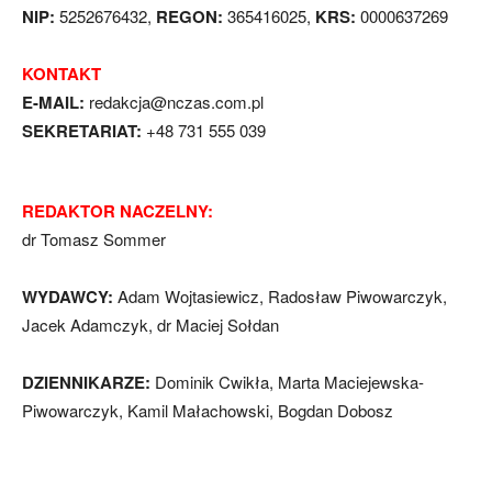
NIP:
5252676432,
REGON:
365416025,
KRS:
0000637269
KONTAKT
E-MAIL:
redakcja@nczas.com.pl
SEKRETARIAT:
+48 731 555 039
REDAKTOR NACZELNY:
dr Tomasz Sommer
WYDAWCY:
Adam Wojtasiewicz, Radosław Piwowarczyk,
Jacek Adamczyk, dr Maciej Sołdan
DZIENNIKARZE:
Dominik Cwikła, Marta Maciejewska-
Piwowarczyk, Kamil Małachowski, Bogdan Dobosz