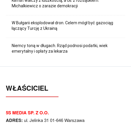
Klimat walczy z ludzkością, a UE z rozsądkiem.
Michalkiewicz o zarazie demokracji
W Bułgarii eksplodował dron. Celem mógł być gazociąg
łączący Turcję z Ukrainą
Niemcy toną w długach. Rząd podnosi podatki, wiek
emerytalny i opłaty za lekarza
WŁAŚCICIEL
5S MEDIA SP. Z O.O.
ADRES:
ul. Jelinka 31 01-646 Warszawa