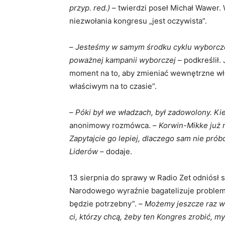
przyp. red.)
– twierdzi poseł Michał Wawer. 
niezwołania kongresu „jest oczywista”.
–
Jesteśmy w samym środku cyklu wyborcze
poważnej kampanii wyborczej
– podkreślił. 
moment na to, aby zmieniać wewnętrzne wła
właściwym na to czasie”.
–
Póki był we władzach, był zadowolony. Ki
anonimowy rozmówca. –
Korwin-Mikke już n
Zapytajcie go lepiej, dlaczego sam nie pró
Liderów
– dodaje.
13 sierpnia do sprawy w Radio Zet odniósł 
Narodowego wyraźnie bagatelizuje problem. 
będzie potrzebny”. –
Możemy jeszcze raz wy
ci, którzy chcą, żeby ten Kongres zrobić, m