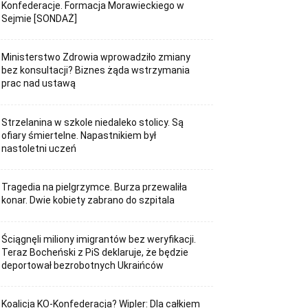
Konfederacje. Formacja Morawieckiego w
Sejmie [SONDAŻ]
Ministerstwo Zdrowia wprowadziło zmiany
bez konsultacji? Biznes żąda wstrzymania
prac nad ustawą
Strzelanina w szkole niedaleko stolicy. Są
ofiary śmiertelne. Napastnikiem był
nastoletni uczeń
Tragedia na pielgrzymce. Burza przewaliła
konar. Dwie kobiety zabrano do szpitala
Ściągnęli miliony imigrantów bez weryfikacji.
Teraz Bocheński z PiS deklaruje, że będzie
deportował bezrobotnych Ukraińców
Koalicja KO-Konfederacja? Wipler: Dla całkiem