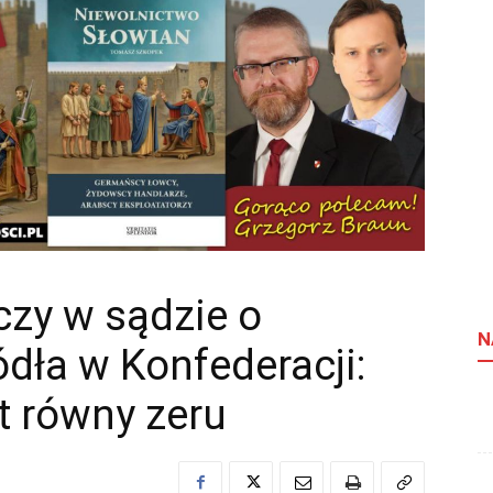
czy w sądzie o
N
ódła w Konfederacji:
t równy zeru