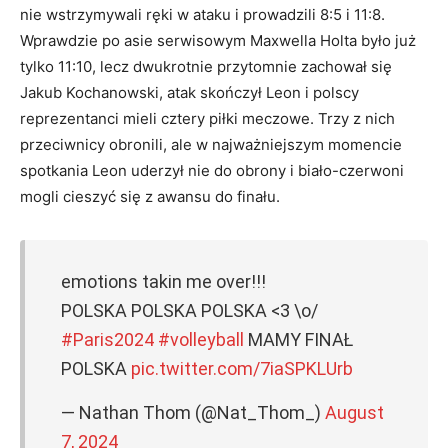
nie wstrzymywali ręki w ataku i prowadzili 8:5 i 11:8.
Wprawdzie po asie serwisowym Maxwella Holta było już
tylko 11:10, lecz dwukrotnie przytomnie zachował się
Jakub Kochanowski, atak skończył Leon i polscy
reprezentanci mieli cztery piłki meczowe. Trzy z nich
przeciwnicy obronili, ale w najważniejszym momencie
spotkania Leon uderzył nie do obrony i biało-czerwoni
mogli cieszyć się z awansu do finału.
emotions takin me over!!!
POLSKA POLSKA POLSKA <3 \o/
#Paris2024
#volleyball
MAMY FINAŁ
POLSKA
pic.twitter.com/7iaSPKLUrb
— Nathan Thom (@Nat_Thom_)
August
7, 2024