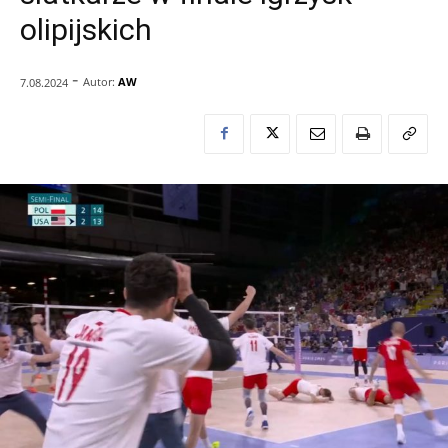
olipijskich
-
Autor:
AW
7.08.2024