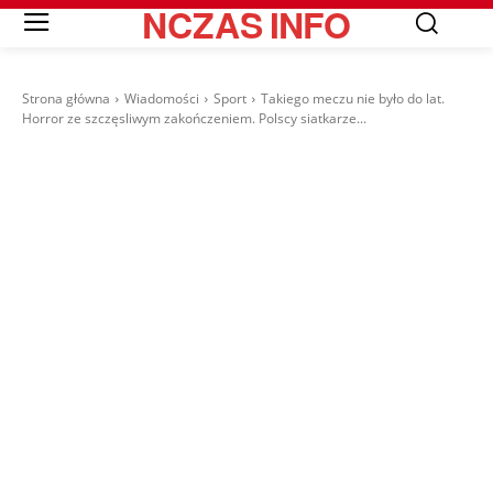
NCZAS
INFO
Strona główna
Wiadomości
Sport
Takiego meczu nie było do lat.
Horror ze szczęsliwym zakończeniem. Polscy siatkarze...