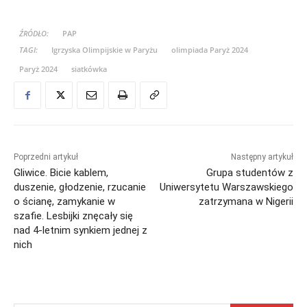
ŹRÓDŁO:
PAP
TAGI:
Igrzyska Olimpijskie w Paryżu
olimpiada Paryż 2024
Paryż 2024
siatkówka
Poprzedni artykuł
Następny artykuł
Gliwice. Bicie kablem,
Grupa studentów z
duszenie, głodzenie, rzucanie
Uniwersytetu Warszawskiego
o ścianę, zamykanie w
zatrzymana w Nigerii
szafie. Lesbijki znęcały się
nad 4-letnim synkiem jednej z
nich