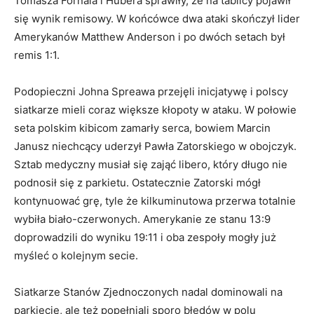
Tomasza Fornala i Hubera sprawiły, że na tablicy pojawił
się wynik remisowy. W końcówce dwa ataki skończył lider
Amerykanów Matthew Anderson i po dwóch setach był
remis 1:1.
Podopieczni Johna Spreawa przejęli inicjatywę i polscy
siatkarze mieli coraz większe kłopoty w ataku. W połowie
seta polskim kibicom zamarły serca, bowiem Marcin
Janusz niechcący uderzył Pawła Zatorskiego w obojczyk.
Sztab medyczny musiał się zająć libero, który długo nie
podnosił się z parkietu. Ostatecznie Zatorski mógł
kontynuować grę, tyle że kilkuminutowa przerwa totalnie
wybiła biało-czerwonych. Amerykanie ze stanu 13:9
doprowadzili do wyniku 19:11 i oba zespoły mogły już
myśleć o kolejnym secie.
Siatkarze Stanów Zjednoczonych nadal dominowali na
parkiecie, ale też popełniali sporo błędów w polu