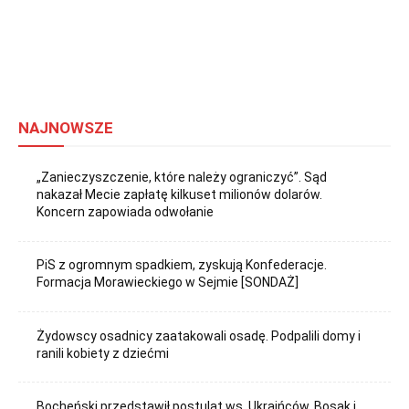
NAJNOWSZE
„Zanieczyszczenie, które należy ograniczyć”. Sąd
nakazał Mecie zapłatę kilkuset milionów dolarów.
Koncern zapowiada odwołanie
PiS z ogromnym spadkiem, zyskują Konfederacje.
Formacja Morawieckiego w Sejmie [SONDAŻ]
Żydowscy osadnicy zaatakowali osadę. Podpalili domy i
ranili kobiety z dziećmi
Bocheński przedstawił postulat ws. Ukraińców. Bosak i