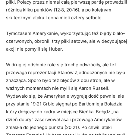
piłki. Polacy przez niemal całą pierwszą partię prowadzili
różnicą kilku punktów (12:8, 20:16), a po kolejnym
skutecznym ataku Leona mieli cztery setbole.
Tymczasem Amerykanie, wykorzystując też błędy biało-
czerwonych, obronili trzy piłki setowe, ale w decydującej
akcji nie pomylił się Huber.
W drugiej odsłonie role się trochę odwróciły, ale też
przewaga reprezentacji Stanów Zjednoczonych nie była
znacząca. Sporo było też błędów z obu stron, ale w
ważnych momentach nie mylił się Aaron Russell.
Wydawało się, że Amerykanie wygrają dość pewnie, ale
przy stanie 19:21 Grbic sięgnął po Bartłomieja Bołądzia,
który dołączył do kadry w miejsce Bieńka. Bołądź „na
dzień dobry” zaserwował asa i przewaga Amerykanów
zmalała do jednego punktu (20:21). Po chwili ataki