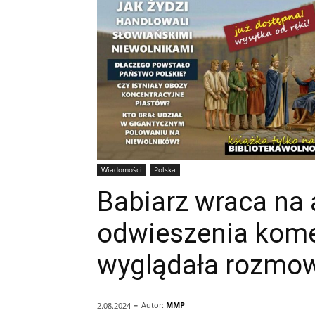
Wiadomości
Polska
Babiarz wraca na 
odwieszenia kome
wyglądała rozmo
-
Autor:
MMP
2.08.2024