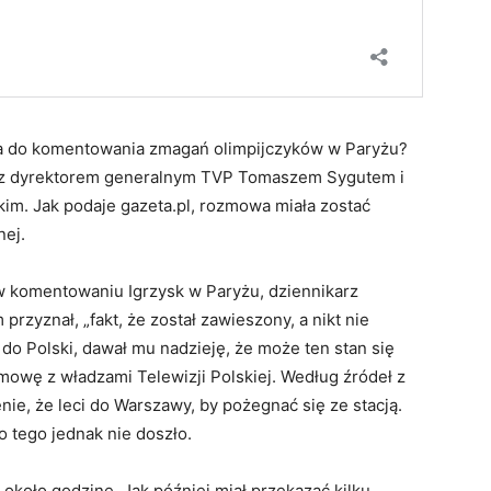
za do komentowania zmagań olimpijczyków w Paryżu?
a z dyrektorem generalnym TVP Tomaszem Sygutem i
m. Jak podaje gazeta.pl, rozmowa miała zostać
nej.
 w komentowaniu Igrzysk w Paryżu, dziennikarz
przyznał, „fakt, że został zawieszony, a nikt nie
o Polski, dawał mu nadzieję, że może ten stan się
zmowę z władzami Telewizji Polskiej. Według źródeł z
nie, że leci do Warszawy, by pożegnać się ze stacją.
o tego jednak nie doszło.
około godzinę. Jak później miał przekazać kilku