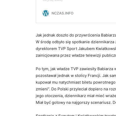
Jak jednak doszło do przywrócenia Babiar
W środę odbyło się spotkanie dziennikarz
dyrektorem TVP Sport Jakubem Kwiatkowski
zainicjowana przez władze telewizji publicz
Po tym, jak władze TVP zawiesiły Babiarza
pozostawał jednak w stolicy Francji. Jak sam 
kupował mu natychmiast biletu powrotnego d
zmieni”. Do Polski przyleciał dopiero na ro
jego otoczenia, dziennikarz miał mieć wraże
Miał być gotowy na najgorszy scenariusz. D
Spotkanie z Sygutem i Kwiatkowskim trwało 