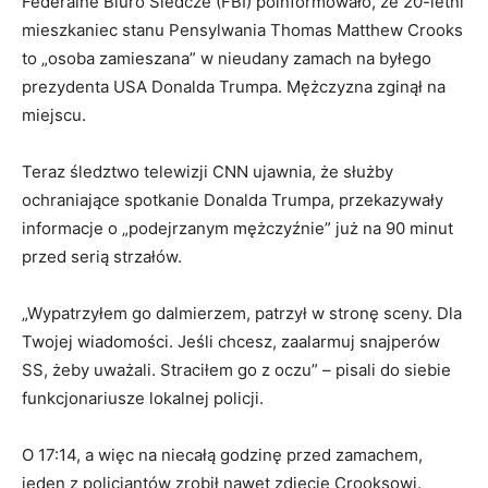
Federalne Biuro Śledcze (FBI) poinformowało, że 20-letni
mieszkaniec stanu Pensylwania Thomas Matthew Crooks
to „osoba zamieszana” w nieudany zamach na byłego
prezydenta USA Donalda Trumpa. Mężczyzna zginął na
miejscu.
Teraz śledztwo telewizji CNN ujawnia, że służby
ochraniające spotkanie Donalda Trumpa, przekazywały
informacje o „podejrzanym mężczyźnie” już na 90 minut
przed serią strzałów.
„Wypatrzyłem go dalmierzem, patrzył w stronę sceny. Dla
Twojej wiadomości. Jeśli chcesz, zaalarmuj snajperów
SS, żeby uważali. Straciłem go z oczu” – pisali do siebie
funkcjonariusze lokalnej policji.
O 17:14, a więc na niecałą godzinę przed zamachem,
jeden z policjantów zrobił nawet zdjęcie Crooksowi.