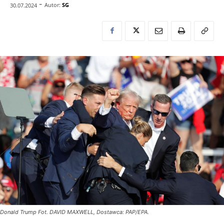
-
Autor:
SG
30.07.2024
Donald Trump Fot. DAVID MAXWELL, Dostawca: PAP/EPA.