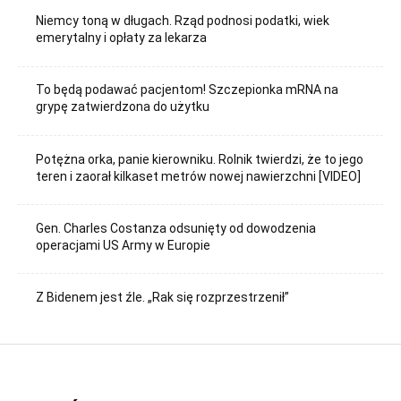
Niemcy toną w długach. Rząd podnosi podatki, wiek
emerytalny i opłaty za lekarza
To będą podawać pacjentom! Szczepionka mRNA na
grypę zatwierdzona do użytku
Potężna orka, panie kierowniku. Rolnik twierdzi, że to jego
teren i zaorał kilkaset metrów nowej nawierzchni [VIDEO]
Gen. Charles Costanza odsunięty od dowodzenia
operacjami US Army w Europie
Z Bidenem jest źle. „Rak się rozprzestrzenił”