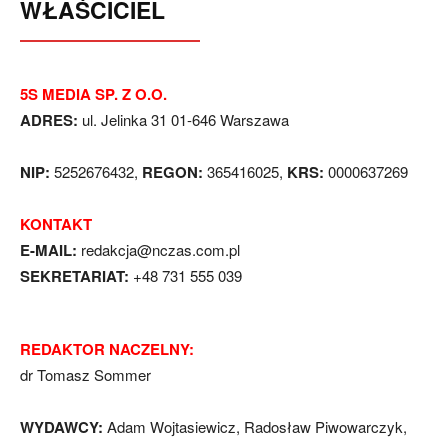
WŁAŚCICIEL
5S MEDIA SP. Z O.O.
ADRES:
ul. Jelinka 31 01-646 Warszawa
NIP:
5252676432,
REGON:
365416025,
KRS:
0000637269
KONTAKT
E-MAIL:
redakcja@nczas.com.pl
SEKRETARIAT:
+48 731 555 039
REDAKTOR NACZELNY:
dr Tomasz Sommer
WYDAWCY:
Adam Wojtasiewicz, Radosław Piwowarczyk,