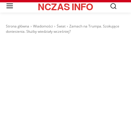
NCZAS
INFO
Strona główna
Wiadomości
Świat
Zamach na Trumpa. Szokujące
doniesienia. Służby wiedziały wcześniej?