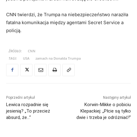
CNN twierdzi, że Trumpa na niebezpieczeństwo naraziła
fatalna komunikacja między agentami Secret Service a
policją.
ŹRÓDŁO:
CNN
TAGI:
USA
zamach na Donalda Trumpa
Poprzedni artykuł
Następny artykuł
Lewica rozpadnie się
Korwin-Mikke o pobiciu
jesienią? „To przecież
Klepackiej: „Płcie są tylko
absurd, że…”
dwie i trzeba je odróżniać!”