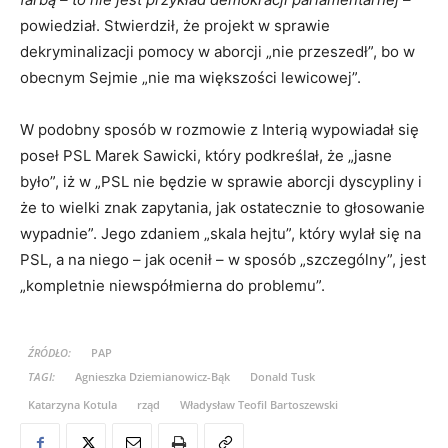
powiedział. Stwierdził, że projekt w sprawie
dekryminalizacji pomocy w aborcji „nie przeszedł”, bo w
obecnym Sejmie „nie ma większości lewicowej”.
W podobny sposób w rozmowie z Interią wypowiadał się
poseł PSL Marek Sawicki, który podkreślał, że „jasne
było”, iż w „PSL nie będzie w sprawie aborcji dyscypliny i
że to wielki znak zapytania, jak ostatecznie to głosowanie
wypadnie”. Jego zdaniem „skala hejtu”, który wylał się na
PSL, a na niego – jak ocenił – w sposób „szczególny”, jest
„kompletnie niewspółmierna do problemu”.
ŹRÓDŁO:
PAP
TAGI:
Agnieszka Dziemianowicz-Bąk
Donald Tusk
Katarzyna Kotula
rząd
Władysław Teofil Bartoszewski