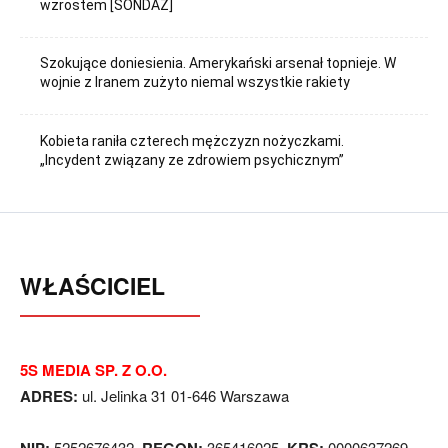
wzrostem [SONDAŻ]
Szokujące doniesienia. Amerykański arsenał topnieje. W
wojnie z Iranem zużyto niemal wszystkie rakiety
Kobieta raniła czterech mężczyzn nożyczkami.
„Incydent związany ze zdrowiem psychicznym”
WŁAŚCICIEL
5S MEDIA SP. Z O.O.
ADRES:
ul. Jelinka 31 01-646 Warszawa
NIP:
5252676432,
REGON:
365416025,
KRS:
0000637269