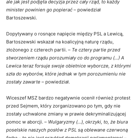
ale jak jest podjęta decyzja przez cały rząd, to każdy
minister powinien go popierać
– powiedział
Bartoszewski.
Dopytywany o rosnące napięcie między PSL a Lewicą,
Bartoszewski wskazał na koalicyjną naturę rządu,
złożonego z czterech partii. –
Te cztery partie przed
stworzeniem rządu porozumiały co do programu (…) A
Lewica teraz forsuje swoje obietnice wyborcze, z którymi
szła do wyborów, które jednak w tym porozumieniu nie
zostały zawarte
– powiedział.
Wiceszef MSZ bardzo negatywnie ocenił również protest
przed Sejmem, który zorganizowano po tym, gdy nie
zostały uchwalone zmiany w prawie dekryminalizującej
pomoc w aborcji. –
Wulgaryzmy (…), okrzyki, to, że biura
poselskie naszych posłów z PSL są oblewane czerwoną
farbą – to nie jest przykład demokracji parlamentarnej
–