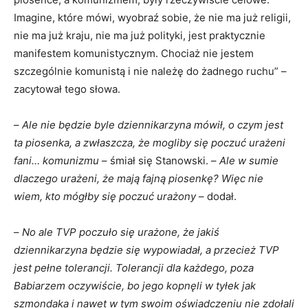
Imagine, które mówi, wyobraź sobie, że nie ma już religii,
nie ma już kraju, nie ma już polityki, jest praktycznie
manifestem komunistycznym. Chociaż nie jestem
szczególnie komunistą i nie należę do żadnego ruchu” –
zacytował tego słowa.
–
Ale nie będzie byle dziennikarzyna mówił, o czym jest
ta piosenka, a zwłaszcza, że mogliby się poczuć urażeni
fani… komunizmu
– śmiał się Stanowski. –
Ale w sumie
dlaczego urażeni, że mają fajną piosenkę? Więc nie
wiem, kto mógłby się poczuć urażony
– dodał.
–
No ale TVP poczuło się urażone, że jakiś
dziennikarzyna będzie się wypowiadał, a przecież TVP
jest pełne tolerancji. Tolerancji dla każdego, poza
Babiarzem oczywiście, bo jego kopnęli w tyłek jak
szmondaka i nawet w tym swoim oświadczeniu nie zdołali