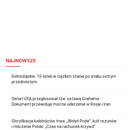
NAJNOWSZE
Dolnośląskie. 15-latek w ciężkim stanie po ataku ostrym
przedmiotem
Senat USA przegłosował tzw. ustawę Grahama.
Dokument przewiduje mocne uderzenie w Rosje i Iran
Gloryfikacja ludobójców trwa. „Wołyń Pride”, kult rezunów
i milczenie Polski. „Czas na rachunek krzywd”