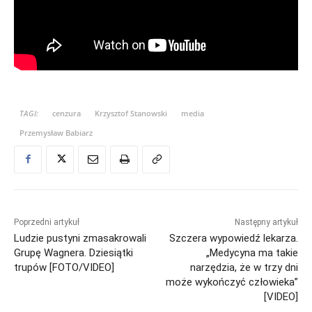
TAGI:
cenzura
Krzysztof Stanowski
media
Przemysław Babiarz
Poprzedni artykuł
Następny artykuł
Ludzie pustyni zmasakrowali
Szczera wypowiedź lekarza.
Grupę Wagnera. Dziesiątki
„Medycyna ma takie
trupów [FOTO/VIDEO]
narzędzia, że w trzy dni
może wykończyć człowieka”
[VIDEO]