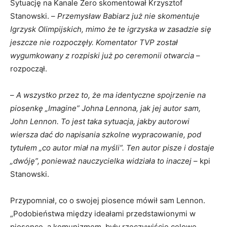
Sytuację na Kanale Zero skomentował Krzysztof
Stanowski. –
Przemysław Babiarz już nie skomentuje
Igrzysk Olimpijskich, mimo że te igrzyska w zasadzie się
jeszcze nie rozpoczęły. Komentator TVP został
wygumkowany z rozpiski już po ceremonii otwarcia
–
rozpoczął.
–
A wszystko przez to, że ma identyczne spojrzenie na
piosenkę „Imagine” Johna Lennona, jak jej autor sam,
John Lennon. To jest taka sytuacja, jakby autorowi
wiersza dać do napisania szkolne wypracowanie, pod
tytułem „co autor miał na myśli”. Ten autor pisze i dostaje
„dwóję”, ponieważ nauczycielka widziała to inaczej
– kpi
Stanowski.
Przypomniał, co o swojej piosence mówił sam Lennon.
„Podobieństwa między ideałami przedstawionymi w
piosence, a komunizmem, były rzeczywiście celowe.