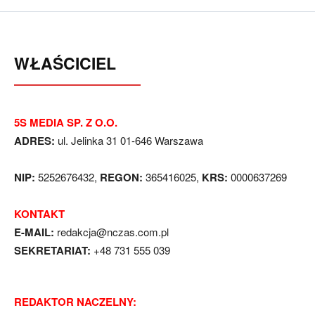
WŁAŚCICIEL
5S MEDIA SP. Z O.O.
ADRES:
ul. Jelinka 31 01-646 Warszawa
NIP:
5252676432,
REGON:
365416025,
KRS:
0000637269
KONTAKT
E-MAIL:
redakcja@nczas.com.pl
SEKRETARIAT:
+48 731 555 039
REDAKTOR NACZELNY: