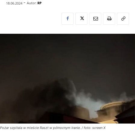
-
Autor:
RP
18.06.2024
Pożar szpitala w mieście Raszt w północnym Iranie. / foto: screen X