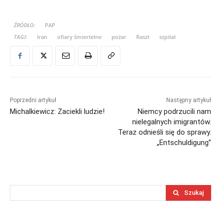
ŹRÓDŁO:
PAP
TAGI:
Iran
ofiary śmiertelne
pożar
Raszt
szpital
Poprzedni artykuł
Następny artykuł
Michalkiewicz: Zaciekli ludzie!
Niemcy podrzucili nam
nielegalnych imigrantów.
Teraz odnieśli się do sprawy.
„Entschuldigung”
Szukaj