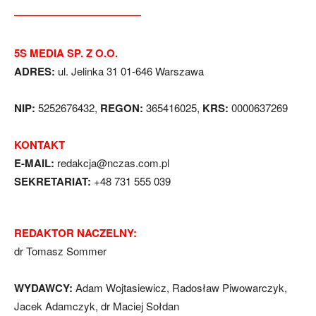
5S MEDIA SP. Z O.O.
ADRES:
ul. Jelinka 31 01-646 Warszawa
NIP:
5252676432,
REGON:
365416025,
KRS:
0000637269
KONTAKT
E-MAIL:
redakcja@nczas.com.pl
SEKRETARIAT:
+48 731 555 039
REDAKTOR NACZELNY:
dr Tomasz Sommer
WYDAWCY:
Adam Wojtasiewicz, Radosław Piwowarczyk,
Jacek Adamczyk, dr Maciej Sołdan