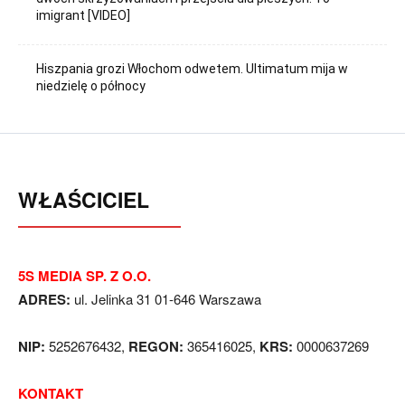
imigrant [VIDEO]
Hiszpania grozi Włochom odwetem. Ultimatum mija w
niedzielę o północy
WŁAŚCICIEL
5S MEDIA SP. Z O.O.
ADRES:
ul. Jelinka 31 01-646 Warszawa
NIP:
5252676432,
REGON:
365416025,
KRS:
0000637269
KONTAKT