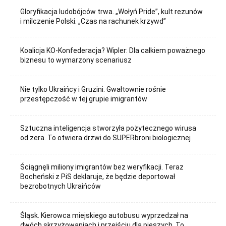
Gloryfikacja ludobójców trwa. „Wołyń Pride”, kult rezunów
i milczenie Polski. „Czas na rachunek krzywd”
Koalicja KO-Konfederacja? Wipler: Dla całkiem poważnego
biznesu to wymarzony scenariusz
Nie tylko Ukraińcy i Gruzini. Gwałtownie rośnie
przestępczość w tej grupie imigrantów
Sztuczna inteligencja stworzyła pożytecznego wirusa
od zera. To otwiera drzwi do SUPERbroni biologicznej
Ściągnęli miliony imigrantów bez weryfikacji. Teraz
Bocheński z PiS deklaruje, że będzie deportował
bezrobotnych Ukraińców
Śląsk. Kierowca miejskiego autobusu wyprzedzał na
dwóch skrzyżowaniach i przejściu dla pieszych. To