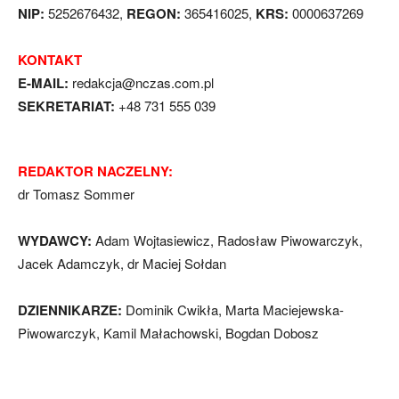
NIP:
5252676432,
REGON:
365416025,
KRS:
0000637269
KONTAKT
E-MAIL:
redakcja@nczas.com.pl
SEKRETARIAT:
+48 731 555 039
REDAKTOR NACZELNY:
dr Tomasz Sommer
WYDAWCY:
Adam Wojtasiewicz, Radosław Piwowarczyk,
Jacek Adamczyk, dr Maciej Sołdan
DZIENNIKARZE:
Dominik Cwikła, Marta Maciejewska-
Piwowarczyk, Kamil Małachowski, Bogdan Dobosz