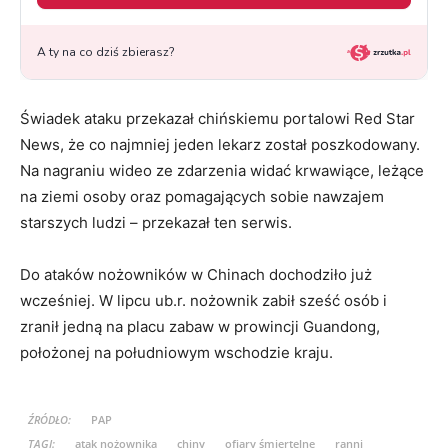
Świadek ataku przekazał chińskiemu portalowi Red Star
News, że co najmniej jeden lekarz został poszkodowany.
Na nagraniu wideo ze zdarzenia widać krwawiące, leżące
na ziemi osoby oraz pomagających sobie nawzajem
starszych ludzi – przekazał ten serwis.
Do ataków nożowników w Chinach dochodziło już
wcześniej. W lipcu ub.r. nożownik zabił sześć osób i
zranił jedną na placu zabaw w prowincji Guandong,
położonej na południowym wschodzie kraju.
ŹRÓDŁO:
PAP
TAGI:
atak nożownika
chiny
ofiary śmiertelne
ranni