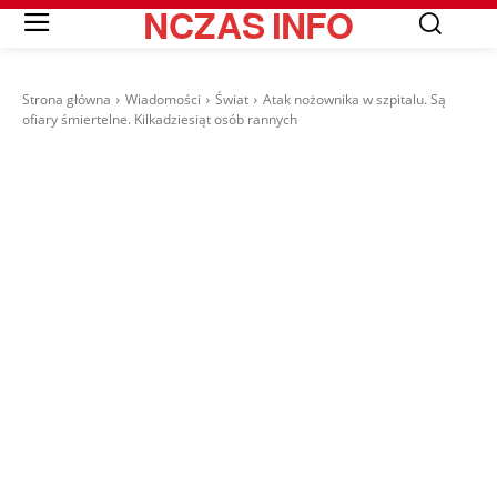
NCZAS
INFO
Strona główna
Wiadomości
Świat
Atak nożownika w szpitalu. Są
ofiary śmiertelne. Kilkadziesiąt osób rannych