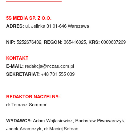
5S MEDIA SP. Z O.O.
ADRES:
ul. Jelinka 31 01-646 Warszawa
NIP:
5252676432,
REGON:
365416025,
KRS:
0000637269
KONTAKT
E-MAIL:
redakcja@nczas.com.pl
SEKRETARIAT:
+48 731 555 039
REDAKTOR NACZELNY:
dr Tomasz Sommer
WYDAWCY:
Adam Wojtasiewicz, Radosław Piwowarczyk,
Jacek Adamczyk, dr Maciej Sołdan