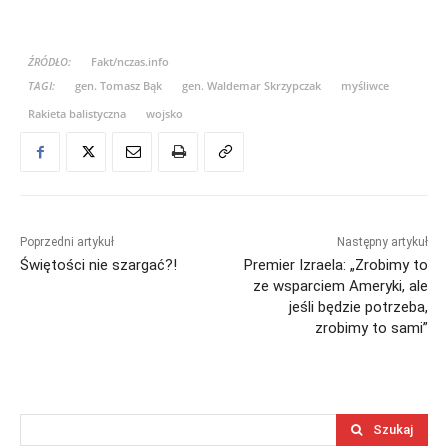
ŹRÓDŁO:
Fakt/nczas.info
TAGI:
gen. Tomasz Bąk
gen. Waldemar Skrzypczak
myśliwce
Rakieta balistyczna
wojsko
Poprzedni artykuł
Następny artykuł
Świętości nie szargać?!
Premier Izraela: „Zrobimy to
ze wsparciem Ameryki, ale
jeśli będzie potrzeba,
zrobimy to sami”
Szukaj