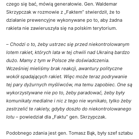
czego się bać, mówią generałowie. Gen. Waldemar
Skrzypczak w rozmowie z „Faktem” stwierdził, że to
działanie prewencyjne wykonywane po to, aby żadna
rakieta nie zawieruszyła się na polskim terytorium.
–
Chodzi o to, żeby ustrzec się przed niekontrolowanym
lotem rakiet, których lata w tej chwili nad Ukrainą bardzo
dużo. Mamy z tym w Polsce złe doświadczenia.
Wcześniej mieliśmy brak reakcji, awantury polityczne
wokół spadających rakiet. Więc może teraz podrywanie
tej pary dyżurnych myśliwców, ma temu zapobiec. One są
wykorzystywane nie po to, żeby paradować, żeby były
komunikaty medialne i nic z tego nie wynikało, tylko żeby
zestrzelić te rakiety, gdyby doszło do niekontrolowanego
lotu
– powiedział dla „Faktu” gen. Skrzypczak.
Podobnego zdania jest gen. Tomasz Bąk, były szef sztabu