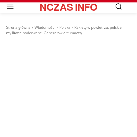
NCZAS
INFO
Strona główna
Wiadomości
Polska
Rakiety w powietrzu, polskie
myśliwce poderwane. Generałowie tłumaczą