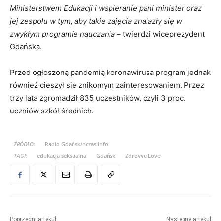
Ministerstwem Edukacji i wspieranie pani minister oraz
jej zespołu w tym, aby takie zajęcia znalazły się w
zwykłym programie nauczania
– twierdzi wiceprezydent
Gdańska.
Przed ogłoszoną pandemią koronawirusa program jednak
również cieszył się znikomym zainteresowaniem. Przez
trzy lata zgromadził 835 uczestników, czyli 3 proc.
uczniów szkół średnich.
ŹRÓDŁO:
Radio Gdańsk/nczas.info
TAGI:
edukacja seksualna
Gdańsk
Zdrovve Love
Poprzedni artykuł
Następny artykuł