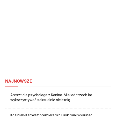
NAJNOWSZE
Areszt dla psychologa z Konina. Miał od trzech lat
wykorzystywać seksualnie nieletnią
Kosiniak-Kamysz premierem? Tusk miał wysunąć