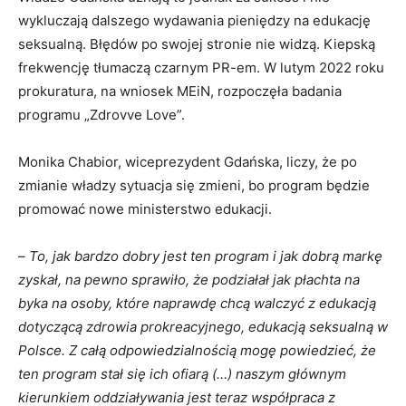
wykluczają dalszego wydawania pieniędzy na edukację
seksualną. Błędów po swojej stronie nie widzą. Kiepską
frekwencję tłumaczą czarnym PR-em. W lutym 2022 roku
prokuratura, na wniosek MEiN, rozpoczęła badania
programu „Zdrovve Love”.
Monika Chabior, wiceprezydent Gdańska, liczy, że po
zmianie władzy sytuacja się zmieni, bo program będzie
promować nowe ministerstwo edukacji.
–
To, jak bardzo dobry jest ten program i jak dobrą markę
zyskał, na pewno sprawiło, że podziałał jak płachta na
byka na osoby, które naprawdę chcą walczyć z edukacją
dotyczącą zdrowia prokreacyjnego, edukacją seksualną w
Polsce. Z całą odpowiedzialnością mogę powiedzieć, że
ten program stał się ich ofiarą (…) naszym głównym
kierunkiem oddziaływania jest teraz współpraca z