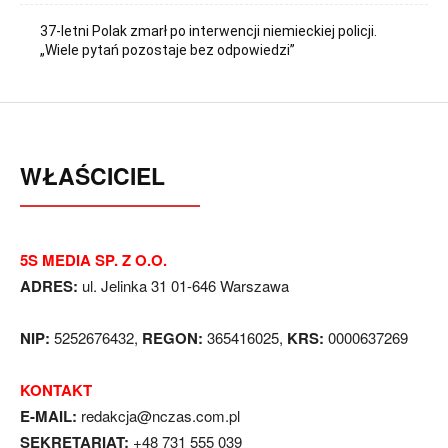
37-letni Polak zmarł po interwencji niemieckiej policji.
„Wiele pytań pozostaje bez odpowiedzi”
WŁAŚCICIEL
5S MEDIA SP. Z O.O.
ADRES:
ul. Jelinka 31 01-646 Warszawa
NIP:
5252676432,
REGON:
365416025,
KRS:
0000637269
KONTAKT
E-MAIL:
redakcja@nczas.com.pl
SEKRETARIAT:
+48 731 555 039