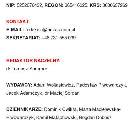
NIP:
5252676432,
REGON:
365416025,
KRS:
0000637269
KONTAKT
E-MAIL:
redakcja@nczas.com.pl
SEKRETARIAT:
+48 731 555 039
REDAKTOR NACZELNY:
dr Tomasz Sommer
WYDAWCY:
Adam Wojtasiewicz, Radosław Piwowarczyk,
Jacek Adamczyk, dr Maciej Sołdan
DZIENNIKARZE:
Dominik Cwikła, Marta Maciejewska-
Piwowarczyk, Kamil Małachowski, Bogdan Dobosz