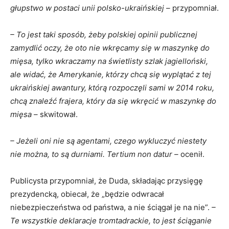
głupstwo w postaci unii polsko-ukraińskiej –
przypomniał.
– To jest taki sposób, żeby polskiej opinii publicznej
zamydlić oczy, że oto nie wkręcamy się w maszynkę do
mięsa, tylko wkraczamy na świetlisty szlak jagielloński,
ale widać, że Amerykanie, którzy chcą się wyplątać z tej
ukraińskiej awantury, którą rozpoczęli sami w 2014 roku,
chcą znaleźć frajera, który da się wkręcić w maszynkę do
mięsa –
skwitował.
– Jeżeli oni nie są agentami, czego wykluczyć niestety
nie można, to są durniami. Tertium non datur –
ocenił.
Publicysta przypomniał, że Duda, składając przysięgę
prezydencką, obiecał, że „będzie odwracał
niebezpieczeństwa od państwa, a nie ściągał je na nie”.
–
Te wszystkie deklaracje tromtadrackie, to jest ściąganie