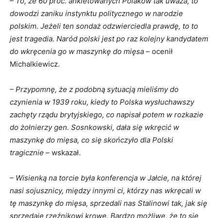
– To, że 60 proc. ankietowanych Polaków tak uważa, to
dowodzi zaniku instynktu politycznego w narodzie
polskim. Jeżeli ten sondaż odzwierciedla prawdę, to to
jest tragedia. Naród polski jest po raz kolejny kandydatem
do wkręcenia go w maszynkę do mięsa
– ocenił
Michalkiewicz.
– Przypomnę, że z podobną sytuacją mieliśmy do
czynienia w 1939 roku, kiedy to Polska wysłuchawszy
zachęty rządu brytyjskiego, co napisał potem w rozkazie
do żołnierzy gen. Sosnkowski, dała się wkręcić w
maszynkę do mięsa, co się skończyło dla Polski
tragicznie –
wskazał.
– Wisienką na torcie była konferencja w Jałcie, na której
nasi sojusznicy, między innymi ci, którzy nas wkręcali w
tę maszynkę do mięsa, sprzedali nas Stalinowi tak, jak się
sprzedaje rzeźnikowi krowę. Bardzo możliwe, że to się