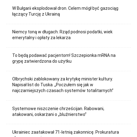
W Bułgarii eksplodował dron. Celem mógł być gazociąg
łączący Turcję z Ukrainą
Niemcy toną w długach. Rząd podnosi podatki, wiek
emerytalny i opłaty za lekarza
To będą podawać pacjentom! Szczepionka mRNA na
grypę zatwierdzona do użytku
Olbrychski zablokowany za krytykę minister kultury.
Napisał list do Tuska. „Poczułem się jak w
najczarniejszych czasach systemów totalitarnych”
Systemowe niszczenie chrześcijan. Rabowani,
atakowani, oskarżani o „bluźnierstwo”
Ukrainiec zaatakował 71-letnią zakonnicę. Prokuratura