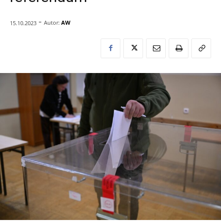
-
Autor:
AW
15.10.2023