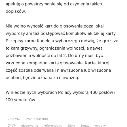
apelują o powstrzymanie się od czynienia takich
dopisków.
Nie wolno wynosić kart do głosowania poza lokal
wyborczy ani też odstępować komukolwiek takiej karty.
Przepisy karne Kodeksu wyborczego mówią, że grozi za
to kara grzywny, ograniczenia wolności, a nawet
pozbawienia wolności do lat 2. Do urny musi być
wrzucona kompletna karta głosowania. Karta, której
część została oderwana i niewrzucona lub wrzucona
osobno, będzie uznana za nieważną.
W niedzielnych wyborach Polacy wybiorą 460 posłów i
100 senatorów.
ŹRÓDŁO:
PAP, nczas.info
TAGI:
głosowanie
referendum
Sejm
Senat
wybory