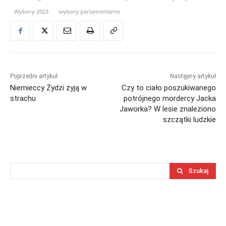
Wybory 2023
wybory parlamentarne
Poprzedni artykuł
Następny artykuł
Niemieccy Żydzi żyją w
Czy to ciało poszukiwanego
strachu
potrójnego mordercy Jacka
Jaworka? W lesie znaleziono
szczątki ludzkie
Szukaj