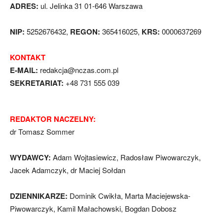
ADRES:
ul. Jelinka 31 01-646 Warszawa
NIP:
5252676432,
REGON:
365416025,
KRS:
0000637269
KONTAKT
E-MAIL:
redakcja@nczas.com.pl
SEKRETARIAT:
+48 731 555 039
REDAKTOR NACZELNY:
dr Tomasz Sommer
WYDAWCY:
Adam Wojtasiewicz, Radosław Piwowarczyk,
Jacek Adamczyk, dr Maciej Sołdan
DZIENNIKARZE:
Dominik Cwikła, Marta Maciejewska-
Piwowarczyk, Kamil Małachowski, Bogdan Dobosz