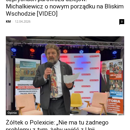
Michalkiewicz o nowym porządku na Bliskim
Wschodzie [VIDEO]
KM
-
12.04.2026
0
Opinie
Żółtek o Polexicie: „Nie ma tu żadnego
problemu z tym, żeby wyjść z Unii