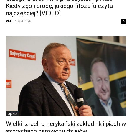
Kiedy zgoli brodę, jakiego filozofa czyta
najczęściej? [VIDEO]
KM
-
13.04.2026
0
Opinie
Wielki Izrael, amerykański zakładnik i piach w
szprychach parowozu dziejów.