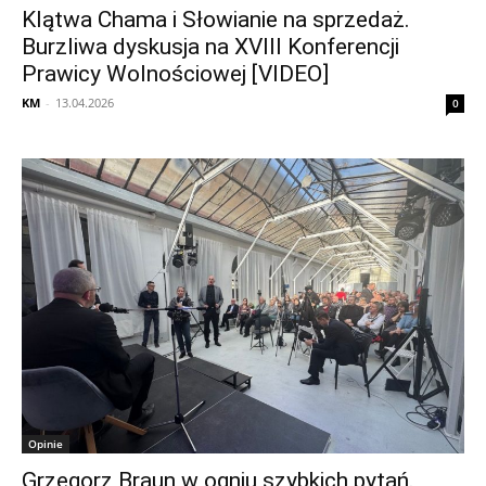
Klątwa Chama i Słowianie na sprzedaż.
Burzliwa dyskusja na XVIII Konferencji
Prawicy Wolnościowej [VIDEO]
KM
-
13.04.2026
0
Opinie
Grzegorz Braun w ogniu szybkich pytań.