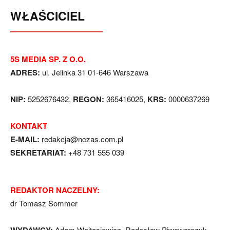
WŁAŚCICIEL
5S MEDIA SP. Z O.O.
ADRES:
ul. Jelinka 31 01-646 Warszawa
NIP:
5252676432,
REGON:
365416025,
KRS:
0000637269
KONTAKT
E-MAIL:
redakcja@nczas.com.pl
SEKRETARIAT:
+48 731 555 039
REDAKTOR NACZELNY:
dr Tomasz Sommer
Adam Wojtasiewicz, Radosław Piwowarczyk,