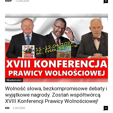
MMP
-
12.04.2026
0
Wiadomości
Wolność słowa, bezkompromisowe debaty i
wyjątkowe nagrody. Zostań współtwórcą
XVIII Konferencji Prawicy Wolnościowej!
KM
-
2.04.2026
0