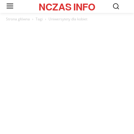
NCZAS
INFO
Strona główna
Tagi
Uniwersytety dla kobiet