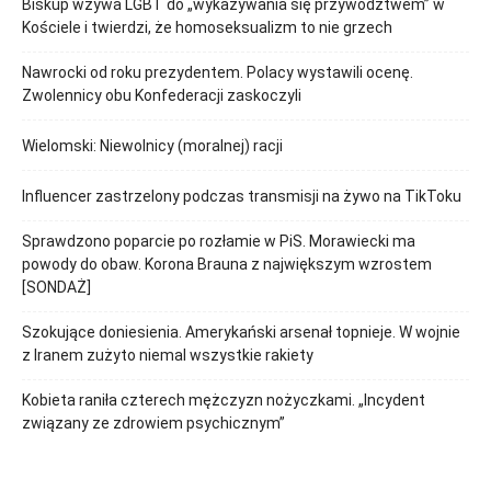
Biskup wzywa LGBT do „wykazywania się przywództwem” w
Kościele i twierdzi, że homoseksualizm to nie grzech
Nawrocki od roku prezydentem. Polacy wystawili ocenę.
Zwolennicy obu Konfederacji zaskoczyli
Wielomski: Niewolnicy (moralnej) racji
Influencer zastrzelony podczas transmisji na żywo na TikToku
Sprawdzono poparcie po rozłamie w PiS. Morawiecki ma
powody do obaw. Korona Brauna z największym wzrostem
[SONDAŻ]
Szokujące doniesienia. Amerykański arsenał topnieje. W wojnie
z Iranem zużyto niemal wszystkie rakiety
Kobieta raniła czterech mężczyzn nożyczkami. „Incydent
związany ze zdrowiem psychicznym”