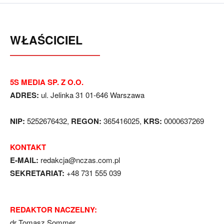
WŁAŚCICIEL
5S MEDIA SP. Z O.O.
ADRES:
ul. Jelinka 31 01-646 Warszawa
NIP:
5252676432,
REGON:
365416025,
KRS:
0000637269
KONTAKT
E-MAIL:
redakcja@nczas.com.pl
SEKRETARIAT:
+48 731 555 039
REDAKTOR NACZELNY:
dr Tomasz Sommer