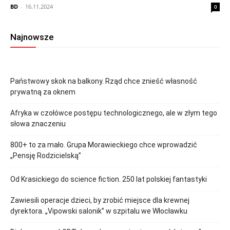
BD
-
16.11.2024
0
Najnowsze
Państwowy skok na balkony. Rząd chce znieść własność
prywatną za oknem
Afryka w czołówce postępu technologicznego, ale w złym tego
słowa znaczeniu
800+ to za mało. Grupa Morawieckiego chce wprowadzić
„Pensję Rodzicielską”
Od Krasickiego do science fiction. 250 lat polskiej fantastyki
Zawiesili operacje dzieci, by zrobić miejsce dla krewnej
dyrektora. „Vipowski salonik” w szpitalu we Włocławku