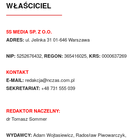
WŁAŚCICIEL
5S MEDIA SP. Z O.O.
ADRES:
ul. Jelinka 31 01-646 Warszawa
NIP:
5252676432,
REGON:
365416025,
KRS:
0000637269
KONTAKT
E-MAIL:
redakcja@nczas.com.pl
SEKRETARIAT:
+48 731 555 039
REDAKTOR NACZELNY:
dr Tomasz Sommer
WYDAWCY:
Adam Wojtasiewicz, Radosław Piwowarczyk,