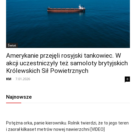
Świat
Amerykanie przejęli rosyjski tankowiec. W
akcji uczestniczyły też samoloty brytyjskich
Królewskich Sił Powietrznych
KM
-
7.01.2026
0
Najnowsze
Potężna orka, panie kierowniku. Rolnik twierdzi, że to jego teren
i zaorał kilkaset metrów nowej nawierzchni [VIDEO]