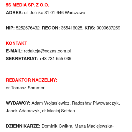
5S MEDIA SP. Z O.O.
ADRES:
ul. Jelinka 31 01-646 Warszawa
NIP:
5252676432,
REGON:
365416025,
KRS:
0000637269
KONTAKT
E-MAIL:
redakcja@nczas.com.pl
SEKRETARIAT:
+48 731 555 039
REDAKTOR NACZELNY:
dr Tomasz Sommer
WYDAWCY:
Adam Wojtasiewicz, Radosław Piwowarczyk,
Jacek Adamczyk, dr Maciej Sołdan
DZIENNIKARZE:
Dominik Cwikła, Marta Maciejewska-