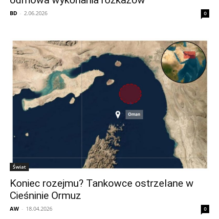
odmowa wykonania rozkazów”
BD
-
2.06.2026
0
Świat
Koniec rozejmu? Tankowce ostrzelane w
Cieśninie Ormuz
AW
-
18.04.2026
0