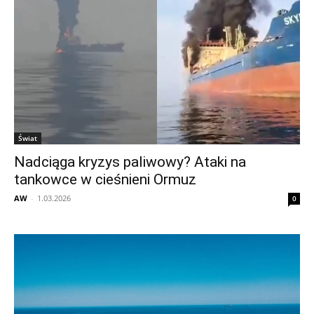
Świat
Nadciąga kryzys paliwowy? Ataki na
tankowce w cieśnieni Ormuz
AW
-
1.03.2026
0