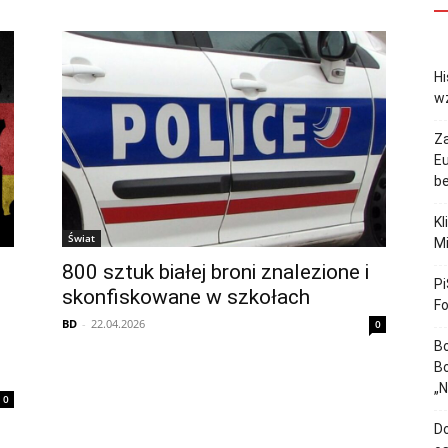
Hi
w
Z
Eu
b
Kl
Świat
Mi
800 sztuk białej broni znalezione i
Pi
skonfiskowane w szkołach
F
BD
-
22.04.2026
0
Bo
Bo
„
0
Do