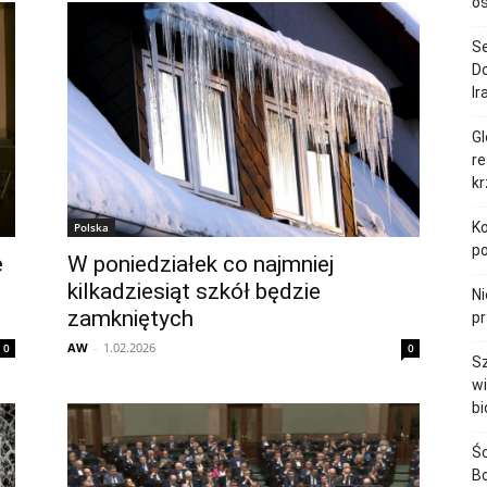
o
S
Do
Ir
Gl
re
k
Ko
Polska
p
e
W poniedziałek co najmniej
kilkadziesiąt szkół będzie
Ni
zamkniętych
pr
AW
-
1.02.2026
0
0
Sz
wi
bi
Śc
Bo