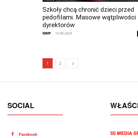
Szkoły chcą chronić dzieci przed
pedofilami. Masowe wątpliwości
dyrektorów
MMP
-
15.08.2024
1
2
SOCIAL
WŁAŚCI
5S MEDIA SP
Facebook