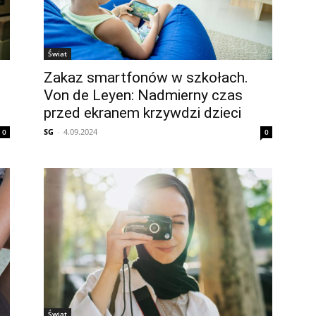
Świat
Zakaz smartfonów w szkołach.
Von de Leyen: Nadmierny czas
przed ekranem krzywdzi dzieci
SG
-
4.09.2024
0
0
Świat