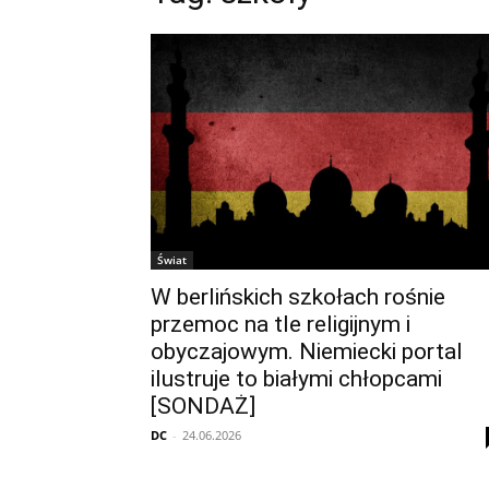
Świat
W berlińskich szkołach rośnie
przemoc na tle religijnym i
obyczajowym. Niemiecki portal
ilustruje to białymi chłopcami
[SONDAŻ]
DC
-
24.06.2026