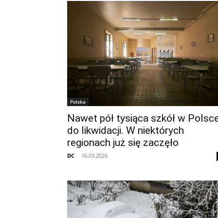
Polska
Nawet pół tysiąca szkół w Polsc
do likwidacji. W niektórych
regionach już się zaczęło
DC
-
16.03.2026