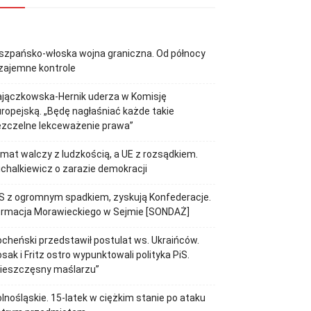
szpańsko-włoska wojna graniczna. Od północy
zajemne kontrole
ajączkowska-Hernik uderza w Komisję
ropejską. „Będę nagłaśniać każde takie
ezczelne lekceważenie prawa”
imat walczy z ludzkością, a UE z rozsądkiem.
chalkiewicz o zarazie demokracji
S z ogromnym spadkiem, zyskują Konfederacje.
ormacja Morawieckiego w Sejmie [SONDAŻ]
cheński przedstawił postulat ws. Ukraińców.
sak i Fritz ostro wypunktowali polityka PiS.
Nieszczęsny maślarzu”
lnośląskie. 15-latek w ciężkim stanie po ataku