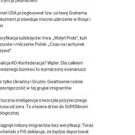
strym przedmiotem
enat USA przegłosował tzw. ustawę Grahama.
kument przewiduje mocne uderzenie w Rosje i
an
oryfikacja ludobójców trwa. „Wołyń Pride”, kult
zunów i milczenie Polski. „Czas na rachunek
rzywd”
alicja KO-Konfederacja? Wipler: Dla całkiem
oważnego biznesu to wymarzony scenariusz
e tylko Ukraińcy i Gruzini. Gwałtownie rośnie
zestępczość w tej grupie imigrantów
tuczna inteligencja stworzyła pożytecznego
rusa od zera. To otwiera drzwi do SUPERbroni
ologicznej
iągnęli miliony imigrantów bez weryfikacji. Teraz
cheński z PiS deklaruje, że będzie deportował