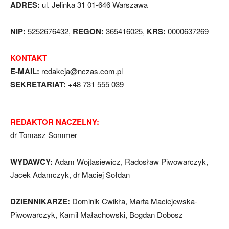
ADRES:
ul. Jelinka 31 01-646 Warszawa
NIP:
5252676432,
REGON:
365416025,
KRS:
0000637269
KONTAKT
E-MAIL:
redakcja@nczas.com.pl
SEKRETARIAT:
+48 731 555 039
REDAKTOR NACZELNY:
dr Tomasz Sommer
WYDAWCY:
Adam Wojtasiewicz, Radosław Piwowarczyk,
Jacek Adamczyk, dr Maciej Sołdan
DZIENNIKARZE:
Dominik Cwikła, Marta Maciejewska-
Piwowarczyk, Kamil Małachowski, Bogdan Dobosz