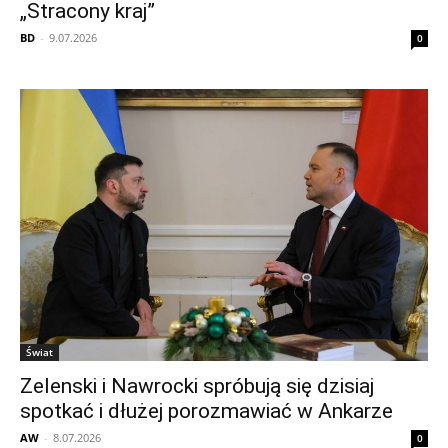
„Stracony kraj”
BD
-
9.07.2026
0
Świat
Zelenski i Nawrocki spróbują się dzisiaj
spotkać i dłużej porozmawiać w Ankarze
AW
-
8.07.2026
0