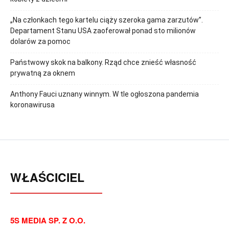
„Na członkach tego kartelu ciąży szeroka gama zarzutów”.
Departament Stanu USA zaoferował ponad sto milionów
dolarów za pomoc
Państwowy skok na balkony. Rząd chce znieść własność
prywatną za oknem
Anthony Fauci uznany winnym. W tle ogłoszona pandemia
koronawirusa
WŁAŚCICIEL
5S MEDIA SP. Z O.O.