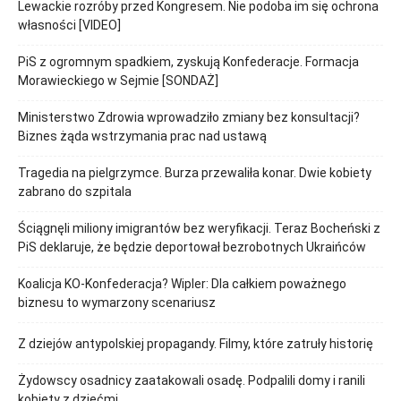
Lewackie rozróby przed Kongresem. Nie podoba im się ochrona
własności [VIDEO]
PiS z ogromnym spadkiem, zyskują Konfederacje. Formacja
Morawieckiego w Sejmie [SONDAŻ]
Ministerstwo Zdrowia wprowadziło zmiany bez konsultacji?
Biznes żąda wstrzymania prac nad ustawą
Tragedia na pielgrzymce. Burza przewaliła konar. Dwie kobiety
zabrano do szpitala
Ściągnęli miliony imigrantów bez weryfikacji. Teraz Bocheński z
PiS deklaruje, że będzie deportował bezrobotnych Ukraińców
Koalicja KO-Konfederacja? Wipler: Dla całkiem poważnego
biznesu to wymarzony scenariusz
Z dziejów antypolskiej propagandy. Filmy, które zatruły historię
Żydowscy osadnicy zaatakowali osadę. Podpalili domy i ranili
kobiety z dziećmi