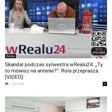
Polska
Skandal podczas sylwestra wRealu24. „Ty
to mówisz na antenie?”. Rola przeprasza
[VIDEO]
RP
-
2.01.2025
0