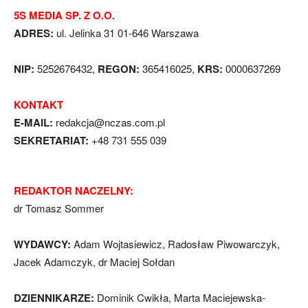
5S MEDIA SP. Z O.O.
ADRES:
ul. Jelinka 31 01-646 Warszawa
NIP:
5252676432,
REGON:
365416025,
KRS:
0000637269
KONTAKT
E-MAIL:
redakcja@nczas.com.pl
SEKRETARIAT:
+48 731 555 039
REDAKTOR NACZELNY:
dr Tomasz Sommer
WYDAWCY:
Adam Wojtasiewicz, Radosław Piwowarczyk,
Jacek Adamczyk, dr Maciej Sołdan
DZIENNIKARZE:
Dominik Cwikła, Marta Maciejewska-