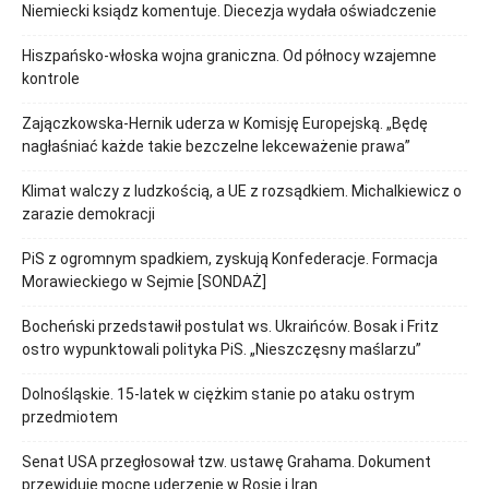
Niemiecki ksiądz komentuje. Diecezja wydała oświadczenie
Hiszpańsko-włoska wojna graniczna. Od północy wzajemne
kontrole
Zajączkowska-Hernik uderza w Komisję Europejską. „Będę
nagłaśniać każde takie bezczelne lekceważenie prawa”
Klimat walczy z ludzkością, a UE z rozsądkiem. Michalkiewicz o
zarazie demokracji
PiS z ogromnym spadkiem, zyskują Konfederacje. Formacja
Morawieckiego w Sejmie [SONDAŻ]
Bocheński przedstawił postulat ws. Ukraińców. Bosak i Fritz
ostro wypunktowali polityka PiS. „Nieszczęsny maślarzu”
Dolnośląskie. 15-latek w ciężkim stanie po ataku ostrym
przedmiotem
Senat USA przegłosował tzw. ustawę Grahama. Dokument
przewiduje mocne uderzenie w Rosje i Iran