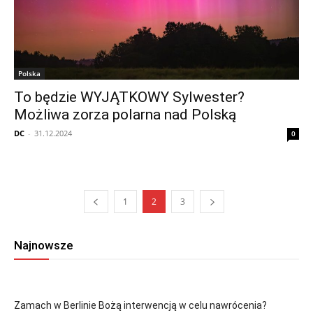
Polska
To będzie WYJĄTKOWY Sylwester?
Możliwa zorza polarna nad Polską
DC
-
31.12.2024
0
1
2
3
Najnowsze
Zamach w Berlinie Bożą interwencją w celu nawrócenia?