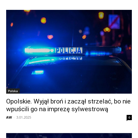
Polska
Opolskie. Wyjął broń i zaczął strzelać, bo nie
wpuścili go na imprezę sylwestrową
AW
-
3.01.2025
0