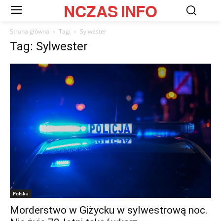
NCZAS
INFO
Strona główna
Tagi
Sylwester
Tag: Sylwester
Polska
Morderstwo w Giżycku w sylwestrową noc.