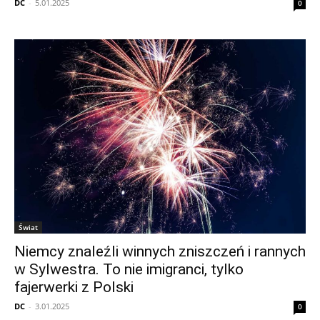
DC
-
5.01.2025
0
Świat
Niemcy znaleźli winnych zniszczeń i rannych
w Sylwestra. To nie imigranci, tylko
fajerwerki z Polski
DC
-
3.01.2025
0