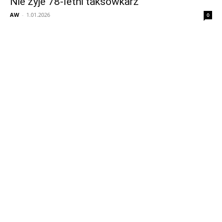
Nie żyje 78-letni taksówkarz
AW
-
1.01.2026
0