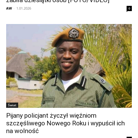
zabiła dziesiątki osób [FOTO/VIDEO]
AW
-
1.01.2026
0
Świat
Pijany policjant życzył więźniom
szczęśliwego Nowego Roku i wypuścił ich
na wolność