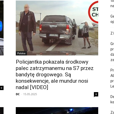
to
na
Ge
op
Z 
Gr
pr
Polska
dz
za
Policjantka pokazała środkowy
palec zatrzymanemu na S7 przez
Pr
ę
bandytę drogowego. Są
Ab
konsekwencje, ale mundur nosi
p
nadal [VIDEO]
L
0
DC
-
15.05.2025
0
De
k
Z