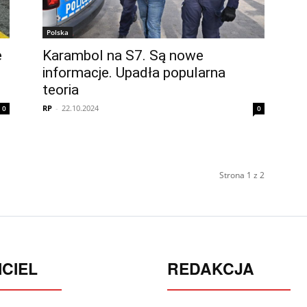
Polska
e
Karambol na S7. Są nowe
informacje. Upadła popularna
teoria
RP
-
22.10.2024
0
0
Strona 1 z 2
CIEL
REDAKCJA