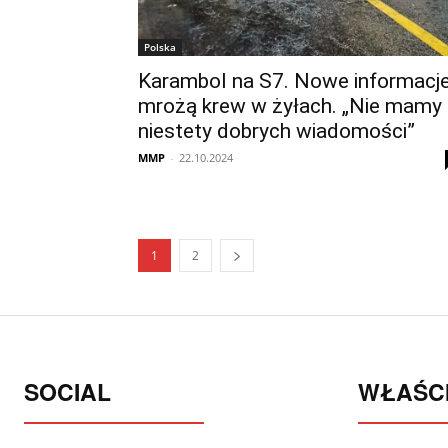
Polska
Karambol na S7. Nowe informacj
mrożą krew w żyłach. „Nie mamy
niestety dobrych wiadomości”
MMP
-
22.10.2024
1
2
SOCIAL
WŁAŚCI