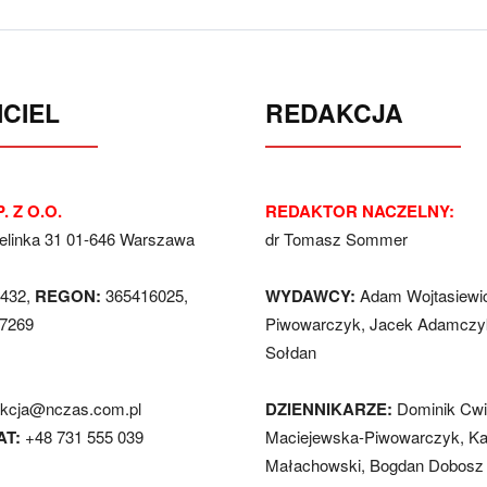
CIEL
REDAKCJA
. Z O.O.
REDAKTOR NACZELNY:
Jelinka 31 01-646 Warszawa
dr Tomasz Sommer
432,
REGON:
365416025,
WYDAWCY:
Adam Wojtasiewi
7269
Piwowarczyk, Jacek Adamczyk
Sołdan
akcja@nczas.com.pl
DZIENNIKARZE:
Dominik Cwi
AT:
+48 731 555 039
Maciejewska-Piwowarczyk, Ka
Małachowski, Bogdan Dobosz