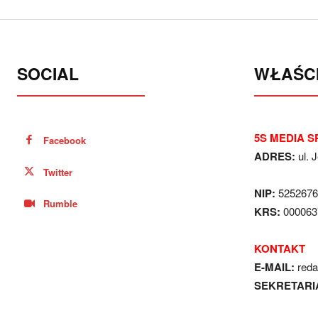
SOCIAL
WŁAŚCI
5S MEDIA SP
Facebook
ADRES:
ul. 
Twitter
NIP:
5252676
Rumble
KRS:
000063
KONTAKT
E-MAIL:
red
SEKRETARI