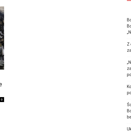
Bo
Bo
„
Z 
za
„N
z
p
e
Ko
p
0
Śc
Bo
b
Uk