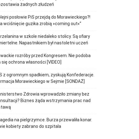
ozostawia żadnych złudzeń
lejni posłowie PiS przejdą do Morawieckiego?!
a wciśnięcie guzika zrobią »coming out«”
rzelanina w szkole niedaleko stolicy. Są ofiary
iertelne. Napastnikiem był nastoletni uczeń
wackie rozróby przed Kongresem. Nie podoba
 się ochrona własności [VIDEO]
S z ogromnym spadkiem, zyskują Konfederacje.
ormacja Morawieckiego w Sejmie [SONDAŻ]
inisterstwo Zdrowia wprowadziło zmiany bez
nsultacji? Biznes żąda wstrzymania prac nad
stawą
agedia na pielgrzymce. Burza przewaliła konar.
ie kobiety zabrano do szpitala