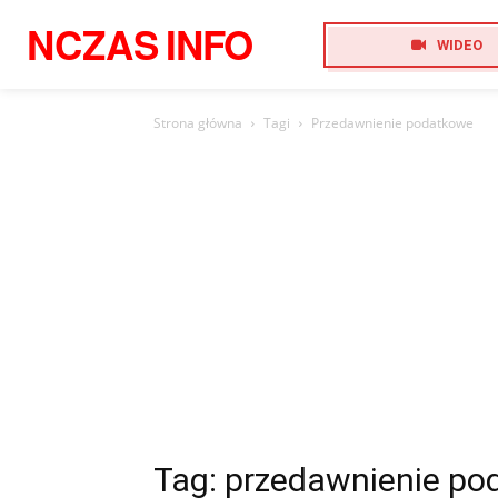
NCZAS
INFO
WIDEO
Strona główna
Tagi
Przedawnienie podatkowe
Tag: przedawnienie p