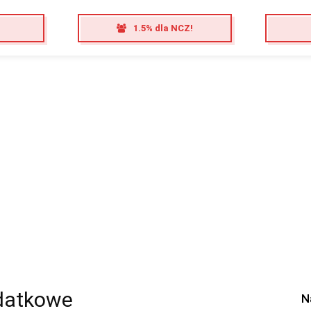
1.5% dla NCZ!
odatkowe
N