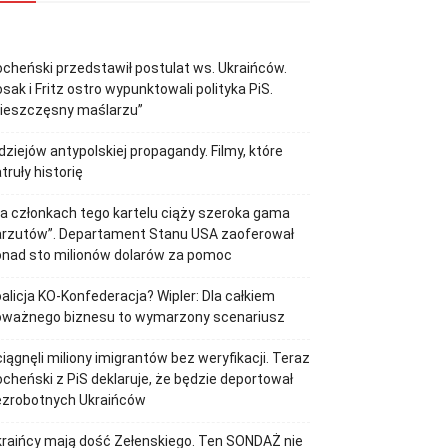
cheński przedstawił postulat ws. Ukraińców.
sak i Fritz ostro wypunktowali polityka PiS.
Nieszczęsny maślarzu”
dziejów antypolskiej propagandy. Filmy, które
truły historię
a członkach tego kartelu ciąży szeroka gama
arzutów”. Departament Stanu USA zaoferował
onad sto milionów dolarów za pomoc
alicja KO-Konfederacja? Wipler: Dla całkiem
oważnego biznesu to wymarzony scenariusz
iągnęli miliony imigrantów bez weryfikacji. Teraz
cheński z PiS deklaruje, że będzie deportował
ezrobotnych Ukraińców
raińcy mają dość Zełenskiego. Ten SONDAŻ nie