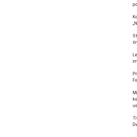
p
Ko
„N
St
śm
Le
im
Pi
F
M
ko
u
Tr
Dw