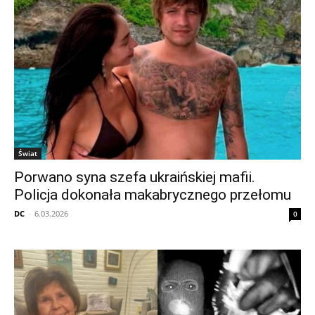
Świat
Porwano syna szefa ukraińskiej mafii.
Policja dokonała makabrycznego przełomu
DC
-
6.03.2026
0