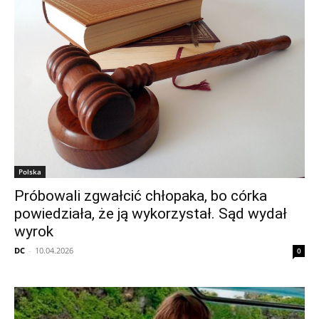
Polska
Próbowali zgwałcić chłopaka, bo córka
powiedziała, że ją wykorzystał. Sąd wydał
wyrok
DC
-
10.04.2026
0