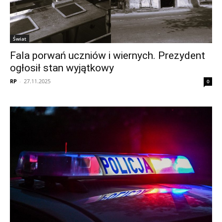
Świat
Fala porwań uczniów i wiernych. Prezydent
ogłosił stan wyjątkowy
RP
-
27.11.2025
0