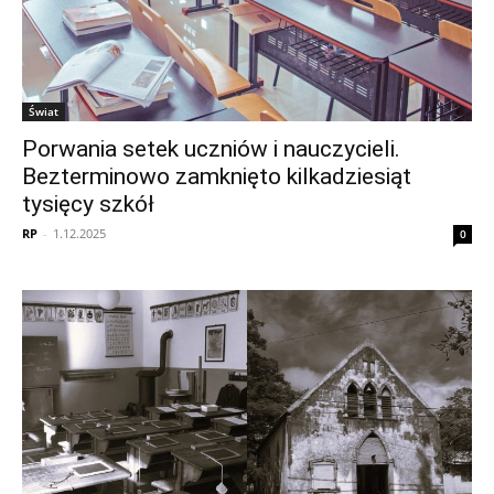
Świat
Porwania setek uczniów i nauczycieli.
Bezterminowo zamknięto kilkadziesiąt
tysięcy szkół
RP
-
1.12.2025
0