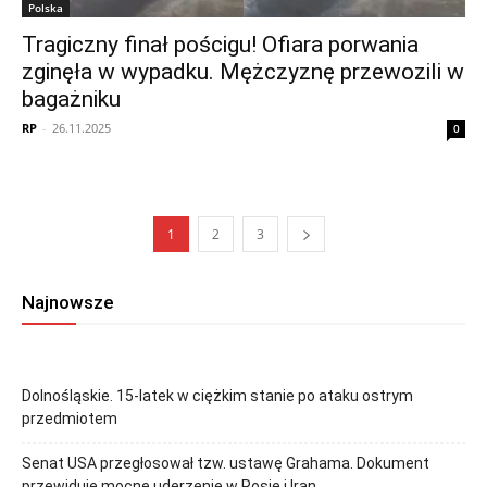
Polska
Tragiczny finał pościgu! Ofiara porwania
zginęła w wypadku. Mężczyznę przewozili w
bagażniku
RP
-
26.11.2025
0
1
2
3
Najnowsze
Dolnośląskie. 15-latek w ciężkim stanie po ataku ostrym
przedmiotem
Senat USA przegłosował tzw. ustawę Grahama. Dokument
przewiduje mocne uderzenie w Rosje i Iran