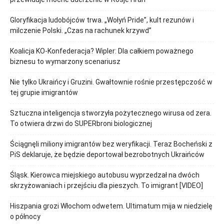
Gloryfikacja ludobójców trwa. „Wołyń Pride”, kult rezunów i
milczenie Polski. „Czas na rachunek krzywd”
Koalicja KO-Konfederacja? Wipler: Dla całkiem poważnego
biznesu to wymarzony scenariusz
Nie tylko Ukraińcy i Gruzini. Gwałtownie rośnie przestępczość w
tej grupie imigrantów
Sztuczna inteligencja stworzyła pożytecznego wirusa od zera.
To otwiera drzwi do SUPERbroni biologicznej
Ściągnęli miliony imigrantów bez weryfikacji. Teraz Bocheński z
PiS deklaruje, że będzie deportował bezrobotnych Ukraińców
Śląsk. Kierowca miejskiego autobusu wyprzedzał na dwóch
skrzyżowaniach i przejściu dla pieszych. To imigrant [VIDEO]
Hiszpania grozi Włochom odwetem. Ultimatum mija w niedzielę
o północy