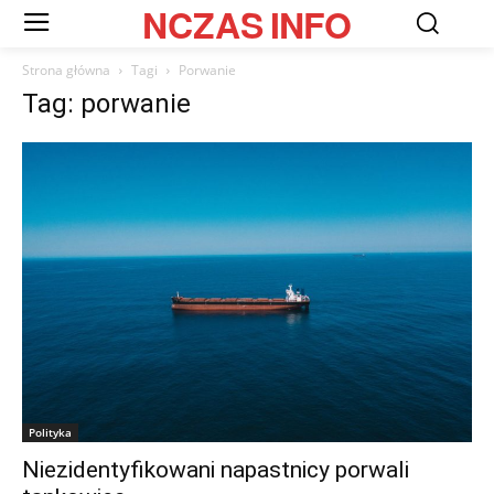
NCZAS
INFO
Strona główna
Tagi
Porwanie
Tag: porwanie
Polityka
Niezidentyfikowani napastnicy porwali