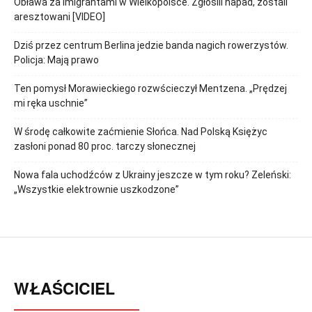
Obława za imigrantami w Wielkopolsce. Zgłosili napad, zostali
aresztowani [VIDEO]
Dziś przez centrum Berlina jedzie banda nagich rowerzystów.
Policja: Mają prawo
Ten pomysł Morawieckiego rozwścieczył Mentzena. „Prędzej
mi ręka uschnie”
W środę całkowite zaćmienie Słońca. Nad Polską Księżyc
zasłoni ponad 80 proc. tarczy słonecznej
Nowa fala uchodźców z Ukrainy jeszcze w tym roku? Zeleński:
„Wszystkie elektrownie uszkodzone”
WŁAŚCICIEL