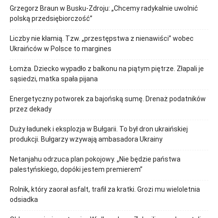
Grzegorz Braun w Busku-Zdroju: „Chcemy radykalnie uwolnić
polską przedsiębiorczość”
Liczby nie kłamią. Tzw. „przestępstwa z nienawiści” wobec
Ukraińców w Polsce to margines
Łomża. Dziecko wypadło z balkonu na piątym piętrze. Złapali je
sąsiedzi, matka spała pijana
Energetyczny potworek za bajońską sumę. Drenaż podatników
przez dekady
Duży ładunek i eksplozja w Bułgarii. To był dron ukraińskiej
produkcji. Bułgarzy wzywają ambasadora Ukrainy
Netanjahu odrzuca plan pokojowy. „Nie będzie państwa
palestyńskiego, dopóki jestem premierem”
Rolnik, który zaorał asfalt, trafił za kratki. Grozi mu wieloletnia
odsiadka