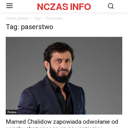
NCZAS
INFO
Strona główna
Tagi
Paserstwo
Tag: paserstwo
Polska
Mamed Chalidow zapowiada odwołanie od