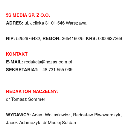
5S MEDIA SP. Z O.O.
ADRES:
ul. Jelinka 31 01-646 Warszawa
NIP:
5252676432,
REGON:
365416025,
KRS:
0000637269
KONTAKT
E-MAIL:
redakcja@nczas.com.pl
SEKRETARIAT:
+48 731 555 039
REDAKTOR NACZELNY:
dr Tomasz Sommer
WYDAWCY:
Adam Wojtasiewicz, Radosław Piwowarczyk,
Jacek Adamczyk, dr Maciej Sołdan