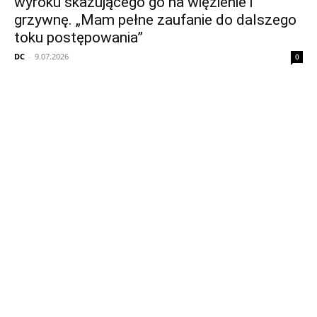
wyroku skazującego go na więzienie i
grzywnę. „Mam pełne zaufanie do dalszego
toku postępowania”
DC
-
9.07.2026
0