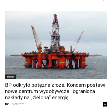
Biznes
BP odkryło potężne złoże. Koncern postawi
nowe centrum wydobywcze i ogranicza
nakłady na „zieloną” energię
DC
-
5.08.2025
0