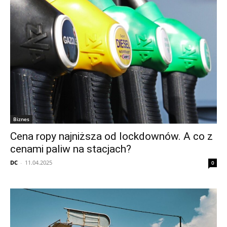
Biznes
Cena ropy najniższa od lockdownów. A co z
cenami paliw na stacjach?
DC
-
11.04.2025
0