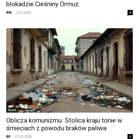
blokadzie Cieśniny Ormuz
KM
-
2.03.2026
0
Świat
Oblicza komunizmu. Stolica kraju tonie w
śmieciach z powodu braków paliwa
RP
-
17.02.2026
0