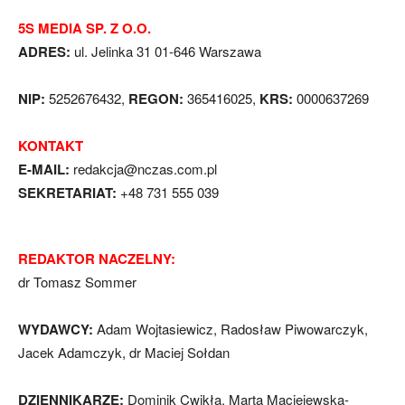
5S MEDIA SP. Z O.O.
ADRES:
ul. Jelinka 31 01-646 Warszawa
NIP:
5252676432,
REGON:
365416025,
KRS:
0000637269
KONTAKT
E-MAIL:
redakcja@nczas.com.pl
SEKRETARIAT:
+48 731 555 039
REDAKTOR NACZELNY:
dr Tomasz Sommer
WYDAWCY:
Adam Wojtasiewicz, Radosław Piwowarczyk,
Jacek Adamczyk, dr Maciej Sołdan
DZIENNIKARZE:
Dominik Cwikła, Marta Maciejewska-