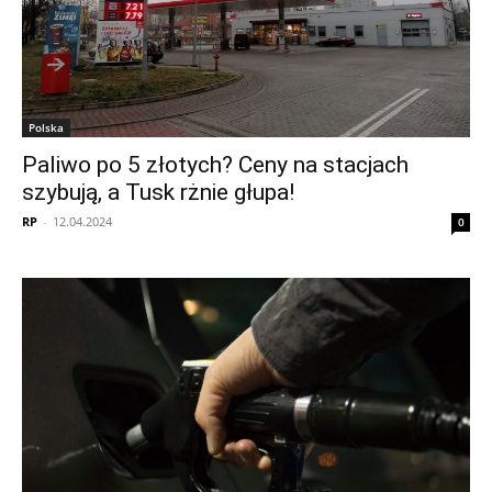
Polska
Paliwo po 5 złotych? Ceny na stacjach
szybują, a Tusk rżnie głupa!
RP
-
12.04.2024
0