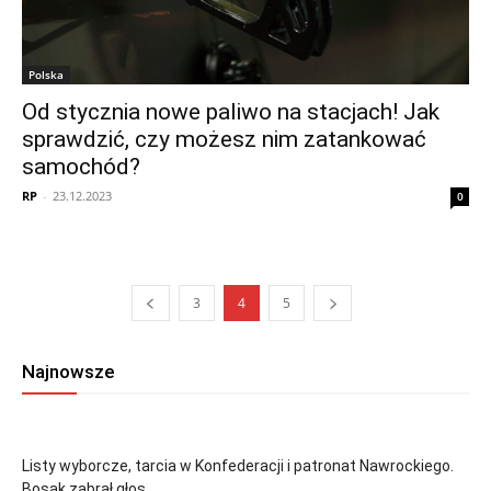
Polska
Od stycznia nowe paliwo na stacjach! Jak
sprawdzić, czy możesz nim zatankować
samochód?
RP
-
23.12.2023
0
3
4
5
Najnowsze
Listy wyborcze, tarcia w Konfederacji i patronat Nawrockiego.
Bosak zabrał głos