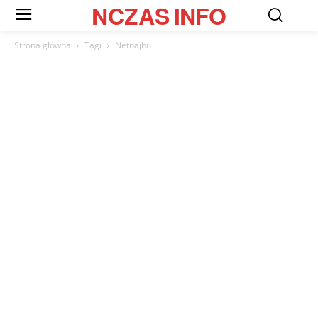
NCZAS
INFO
Strona główna
Tagi
Netnajhu