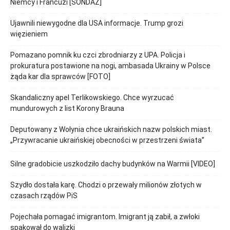
Niemcy i Francuzi [SONDAŻ]
Ujawnili niewygodne dla USA informacje. Trump grozi
więzieniem
Pomazano pomnik ku czci zbrodniarzy z UPA. Policja i
prokuratura postawione na nogi, ambasada Ukrainy w Polsce
żąda kar dla sprawców [FOTO]
Skandaliczny apel Terlikowskiego. Chce wyrzucać
mundurowych z list Korony Brauna
Deputowany z Wołynia chce ukraińskich nazw polskich miast.
„Przywracanie ukraińskiej obecności w przestrzeni świata”
Silne gradobicie uszkodziło dachy budynków na Warmii [VIDEO]
Szydło dostała karę. Chodzi o przewały milionów złotych w
czasach rządów PiS
Pojechała pomagać imigrantom. Imigrant ją zabił, a zwłoki
spakował do walizki