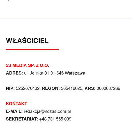
WŁAŚCICIEL
5S MEDIA SP. Z O.O.
ADRES:
ul. Jelinka 31 01-646 Warszawa
NIP:
5252676432,
REGON:
365416025,
KRS:
0000637269
KONTAKT
E-MAIL:
redakcja@nczas.com.pl
SEKRETARIAT:
+48 731 555 039