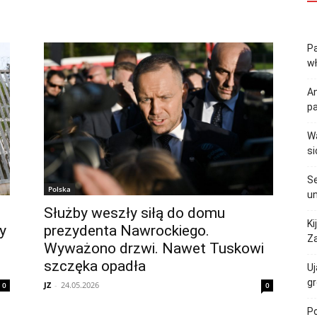
Pa
w
An
p
Wa
si
Se
Polska
un
Służby weszły siłą do domu
Ki
y
prezydenta Nawrockiego.
Za
Wyważono drzwi. Nawet Tuskowi
szczęka opadła
Uj
gr
JZ
-
24.05.2026
0
0
Po