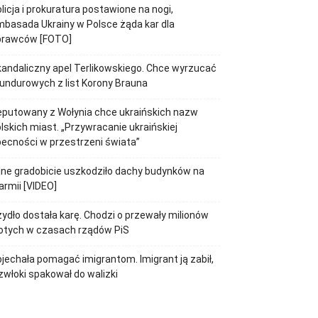
licja i prokuratura postawione na nogi,
basada Ukrainy w Polsce żąda kar dla
prawców [FOTO]
andaliczny apel Terlikowskiego. Chce wyrzucać
ndurowych z list Korony Brauna
putowany z Wołynia chce ukraińskich nazw
lskich miast. „Przywracanie ukraińskiej
ecności w przestrzeni świata”
lne gradobicie uszkodziło dachy budynków na
rmii [VIDEO]
ydło dostała karę. Chodzi o przewały milionów
otych w czasach rządów PiS
jechała pomagać imigrantom. Imigrant ją zabił,
zwłoki spakował do walizki