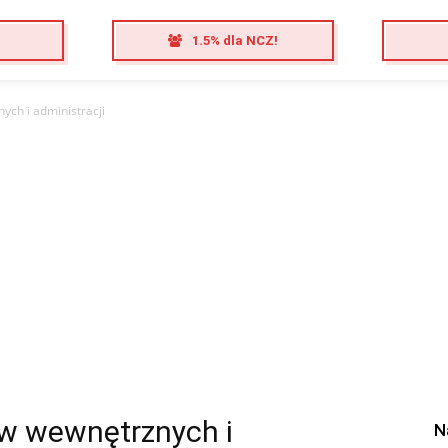
1.5% dla NCZ!
ych i administracji
aw wewnętrznych i
N