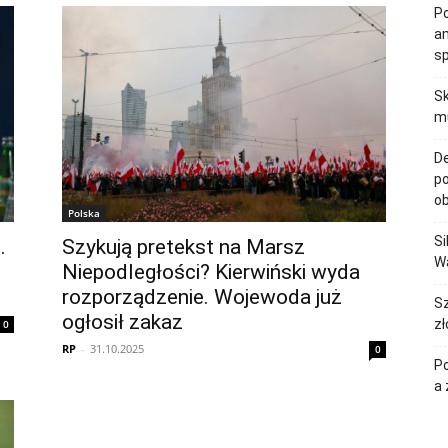
Po
am
s
Sk
mu
De
po
ob
Polska
Si
.
Szykują pretekst na Marsz
Wa
Niepodległości? Kierwiński wyda
rozporządzenie. Wojewoda już
Sz
ogłosił zakaz
zł
0
RP
-
31.10.2025
0
Po
a 