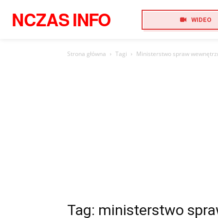
NCZAS
INFO
WIDEO
Strona główna
Tagi
Ministerstwo spraw wewnętrzn
Tag: ministerstwo spr