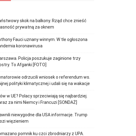
ństwowy skok na balkony. Rząd chce znieść
łasność prywatną za oknem
thony Fauci uznany winnym. W tle ogłoszona
andemia koronawirusa
rszawa. Policja poszukuje zaginione trzy
ostry. To Afganki [FOTO]
natorowie odrzucili wniosek o referendum ws.
ijnej polityki klimatycznej i udali się na wakacje
jów w UE? Polacy sprzeciwiają się najbardziej.
raz za nimi Niemcy i Francuzi [SONDAŻ]
awnili niewygodne dla USA informacje. Trump
ozi więzieniem
mazano pomnik ku czci zbrodniarzy z UPA.