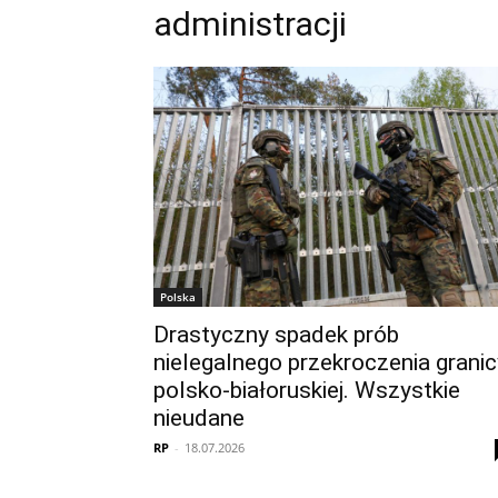
administracji
Polska
Drastyczny spadek prób
nielegalnego przekroczenia granic
polsko-białoruskiej. Wszystkie
nieudane
RP
-
18.07.2026