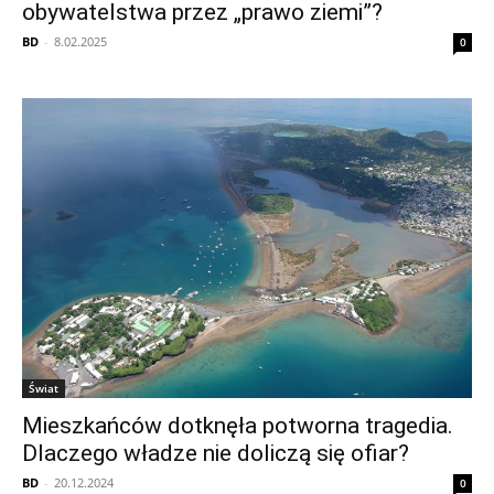
obywatelstwa przez „prawo ziemi”?
BD
-
8.02.2025
0
Świat
Mieszkańców dotknęła potworna tragedia.
Dlaczego władze nie doliczą się ofiar?
BD
-
20.12.2024
0