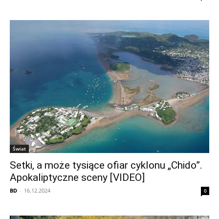
Świat
Setki, a może tysiące ofiar cyklonu „Chido”.
Apokaliptyczne sceny [VIDEO]
BD
-
16.12.2024
0