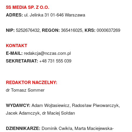
5S MEDIA SP. Z O.O.
ADRES:
ul. Jelinka 31 01-646 Warszawa
NIP:
5252676432,
REGON:
365416025,
KRS:
0000637269
KONTAKT
E-MAIL:
redakcja@nczas.com.pl
SEKRETARIAT:
+48 731 555 039
REDAKTOR NACZELNY:
dr Tomasz Sommer
WYDAWCY:
Adam Wojtasiewicz, Radosław Piwowarczyk,
Jacek Adamczyk, dr Maciej Sołdan
DZIENNIKARZE:
Dominik Cwikła, Marta Maciejewska-