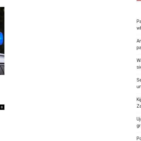
Pa
w
An
p
Wa
si
Se
un
Ki
Za
0
Uj
gr
Po