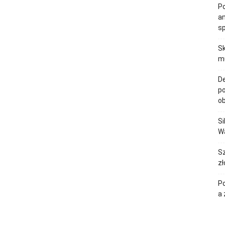
Po
am
s
Sk
mu
De
po
ob
Si
Wa
Sz
zł
Po
a 