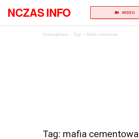
NCZAS
INFO
WIDEO
Strona główna
Tagi
Mafia cementowa
Tag: mafia cementowa