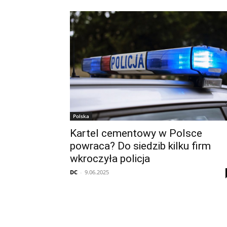
Polska
Kartel cementowy w Polsce
powraca? Do siedzib kilku firm
wkroczyła policja
DC
-
9.06.2025