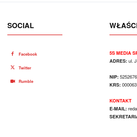
SOCIAL
WŁAŚCI
5S MEDIA SP
Facebook
ADRES:
ul. 
Twitter
NIP:
5252676
Rumble
KRS:
000063
KONTAKT
E-MAIL:
red
SEKRETARI