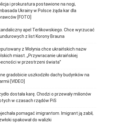
licja i prokuratura postawione na nogi,
basada Ukrainy w Polsce żąda kar dla
prawców [FOTO]
andaliczny apel Terlikowskiego. Chce wyrzucać
ndurowych z list Korony Brauna
putowany z Wołynia chce ukraińskich nazw
lskich miast. „Przywracanie ukraińskiej
ecności w przestrzeni świata”
lne gradobicie uszkodziło dachy budynków na
rmii [VIDEO]
ydło dostała karę. Chodzi o przewały milionów
otych w czasach rządów PiS
jechała pomagać imigrantom. Imigrant ją zabił,
zwłoki spakował do walizki