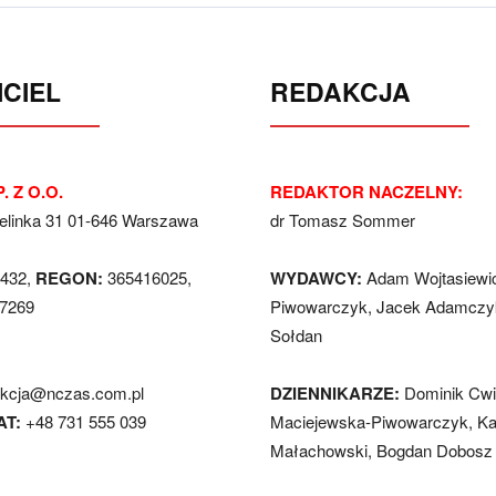
CIEL
REDAKCJA
. Z O.O.
REDAKTOR NACZELNY:
Jelinka 31 01-646 Warszawa
dr Tomasz Sommer
432,
REGON:
365416025,
WYDAWCY:
Adam Wojtasiewi
7269
Piwowarczyk, Jacek Adamczyk
Sołdan
akcja@nczas.com.pl
DZIENNIKARZE:
Dominik Cwi
AT:
+48 731 555 039
Maciejewska-Piwowarczyk, Ka
Małachowski, Bogdan Dobosz