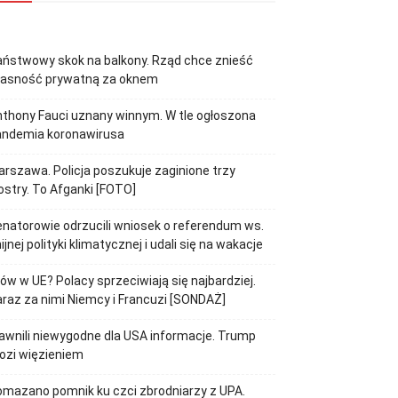
ństwowy skok na balkony. Rząd chce znieść
łasność prywatną za oknem
thony Fauci uznany winnym. W tle ogłoszona
andemia koronawirusa
rszawa. Policja poszukuje zaginione trzy
ostry. To Afganki [FOTO]
natorowie odrzucili wniosek o referendum ws.
ijnej polityki klimatycznej i udali się na wakacje
jów w UE? Polacy sprzeciwiają się najbardziej.
raz za nimi Niemcy i Francuzi [SONDAŻ]
awnili niewygodne dla USA informacje. Trump
ozi więzieniem
mazano pomnik ku czci zbrodniarzy z UPA.