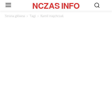
NCZAS
INFO
Strona główna
Tagi
Kamil majchrzak