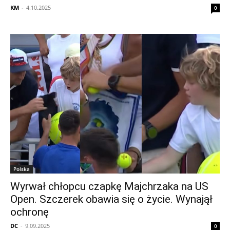
KM
-
4.10.2025
0
Polska
Wyrwał chłopcu czapkę Majchrzaka na US
Open. Szczerek obawia się o życie. Wynajął
ochronę
DC
-
9.09.2025
0