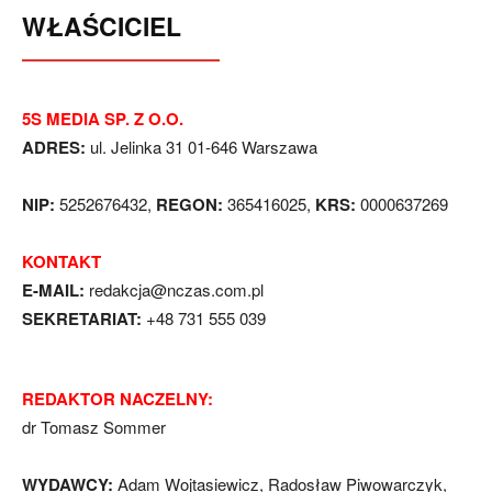
WŁAŚCICIEL
5S MEDIA SP. Z O.O.
ADRES:
ul. Jelinka 31 01-646 Warszawa
NIP:
5252676432,
REGON:
365416025,
KRS:
0000637269
KONTAKT
E-MAIL:
redakcja@nczas.com.pl
SEKRETARIAT:
+48 731 555 039
REDAKTOR NACZELNY:
dr Tomasz Sommer
WYDAWCY:
Adam Wojtasiewicz, Radosław Piwowarczyk,