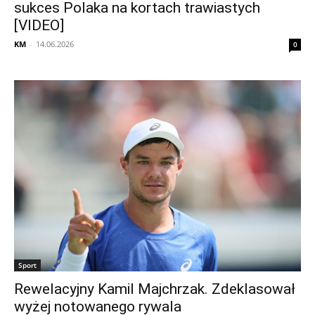
sukces Polaka na kortach trawiastych
[VIDEO]
KM
-
14.06.2026
0
Sport
Rewelacyjny Kamil Majchrzak. Zdeklasował
wyżej notowanego rywala