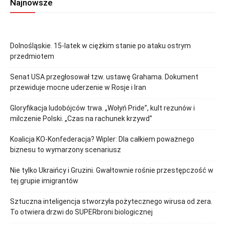
Najnowsze
Dolnośląskie. 15-latek w ciężkim stanie po ataku ostrym
przedmiotem
Senat USA przegłosował tzw. ustawę Grahama. Dokument
przewiduje mocne uderzenie w Rosje i Iran
Gloryfikacja ludobójców trwa. „Wołyń Pride”, kult rezunów i
milczenie Polski. „Czas na rachunek krzywd”
Koalicja KO-Konfederacja? Wipler: Dla całkiem poważnego
biznesu to wymarzony scenariusz
Nie tylko Ukraińcy i Gruzini. Gwałtownie rośnie przestępczość w
tej grupie imigrantów
Sztuczna inteligencja stworzyła pożytecznego wirusa od zera.
To otwiera drzwi do SUPERbroni biologicznej