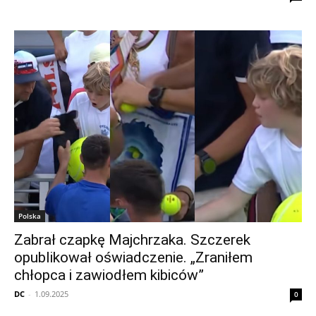
Polska
Zabrał czapkę Majchrzaka. Szczerek
opublikował oświadczenie. „Zraniłem
chłopca i zawiodłem kibiców”
DC
-
1.09.2025
0