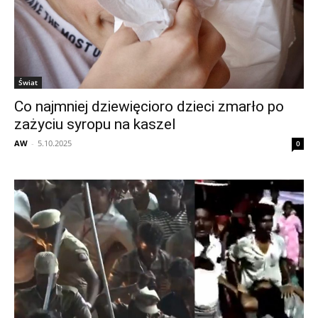
Świat
Co najmniej dziewięcioro dzieci zmarło po
zażyciu syropu na kaszel
AW
-
5.10.2025
0