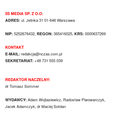
5S MEDIA SP. Z O.O.
ADRES:
ul. Jelinka 31 01-646 Warszawa
NIP:
5252676432,
REGON:
365416025,
KRS:
0000637269
KONTAKT
E-MAIL:
redakcja@nczas.com.pl
SEKRETARIAT:
+48 731 555 039
REDAKTOR NACZELNY:
dr Tomasz Sommer
WYDAWCY:
Adam Wojtasiewicz, Radosław Piwowarczyk,
Jacek Adamczyk, dr Maciej Sołdan