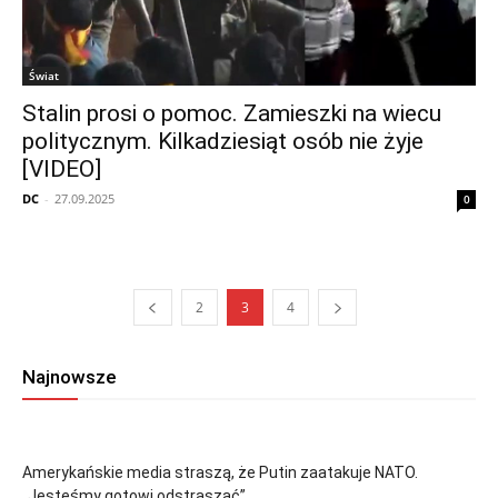
Świat
Stalin prosi o pomoc. Zamieszki na wiecu
politycznym. Kilkadziesiąt osób nie żyje
[VIDEO]
DC
-
27.09.2025
0
2
3
4
Najnowsze
Amerykańskie media straszą, że Putin zaatakuje NATO.
„Jesteśmy gotowi odstraszać”