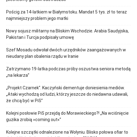
Pościg za 14-latkiem w Białymstoku. Mandat 5 tys. zł to teraz
najmniejszy problem jego matki
Nowy sojusz militarny na Bliskim Wschodzie. Arabia Saudyjska,
Pakistan i Turcja podpisały umowę
Szef Mosadu odwołał dwóch urzędników zaangażowanych w
nieudany plan obalenia rządu w Iranie
Zatrzymano 19-latka podczas próby oszustwa seniora metodą
„na lekarza”
„Projekt Czarnek”. Kaczyński dementuje doniesienia mediów.
„Ataki wychodzą od ludzi, którzy jeszcze do niedawna udawali,
że chcą być w PiS”
Kolejni posłowie PiS przejdą do Morawieckiego?! „Na wciśnięcie
guzika zrobią »coming out«”
Kolejne szczątki odnalezione na Wołyniu. Blisko połowa ofiar to