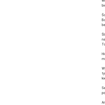
wi
bi
Śc
Bo
b
Śl
na
To
H
mi
Wy
ty
ki
Se
po
Am