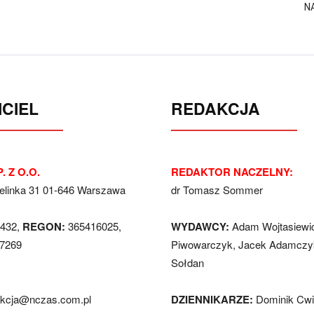
N
CIEL
REDAKCJA
. Z O.O.
REDAKTOR NACZELNY:
Jelinka 31 01-646 Warszawa
dr Tomasz Sommer
432,
REGON:
365416025,
WYDAWCY:
Adam Wojtasiewi
7269
Piwowarczyk, Jacek Adamczyk
Sołdan
akcja@nczas.com.pl
DZIENNIKARZE:
Dominik Cwi