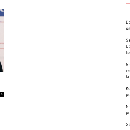
Do
o
S
Do
Ir
Gl
re
k
Ko
0
p
Ni
pr
Sz