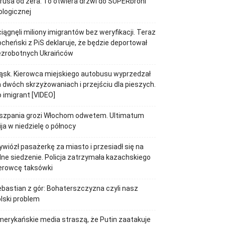
rusa od zera. To otwiera drzwi do SUPERbroni
ologicznej
iągnęli miliony imigrantów bez weryfikacji. Teraz
cheński z PiS deklaruje, że będzie deportował
ezrobotnych Ukraińców
ąsk. Kierowca miejskiego autobusu wyprzedzał
 dwóch skrzyżowaniach i przejściu dla pieszych.
 imigrant [VIDEO]
iszpania grozi Włochom odwetem. Ultimatum
ja w niedzielę o północy
wiózł pasażerkę za miasto i przesiadł się na
lne siedzenie. Policja zatrzymała kazachskiego
erowcę taksówki
bastian z gór: Bohaterszczyzna czyli nasz
lski problem
erykańskie media straszą, że Putin zaatakuje