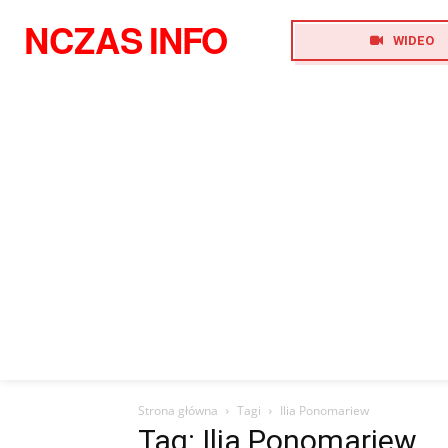
NCZAS
INFO
WIDEO
Strona główna
Tagi
Ilia Ponomariew
Tag: Ilia Ponomariew