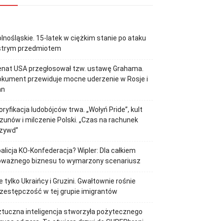
lnośląskie. 15-latek w ciężkim stanie po ataku
strym przedmiotem
enat USA przegłosował tzw. ustawę Grahama.
kument przewiduje mocne uderzenie w Rosje i
an
oryfikacja ludobójców trwa. „Wołyń Pride”, kult
zunów i milczenie Polski. „Czas na rachunek
rzywd”
alicja KO-Konfederacja? Wipler: Dla całkiem
oważnego biznesu to wymarzony scenariusz
e tylko Ukraińcy i Gruzini. Gwałtownie rośnie
zestępczość w tej grupie imigrantów
tuczna inteligencja stworzyła pożytecznego