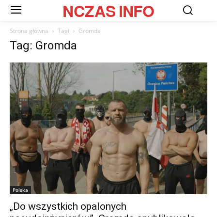
NCZAS
INFO
Strona główna
Tagi
Gromda
Tag: Gromda
Polska
„Do wszystkich opalonych