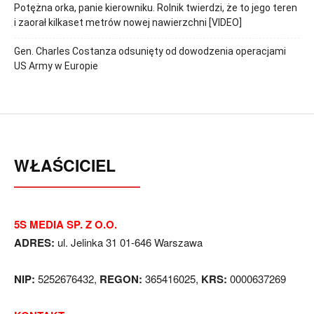
Potężna orka, panie kierowniku. Rolnik twierdzi, że to jego teren
i zaorał kilkaset metrów nowej nawierzchni [VIDEO]
Gen. Charles Costanza odsunięty od dowodzenia operacjami
US Army w Europie
WŁAŚCICIEL
5S MEDIA SP. Z O.O.
ADRES:
ul. Jelinka 31 01-646 Warszawa
NIP:
5252676432,
REGON:
365416025,
KRS:
0000637269