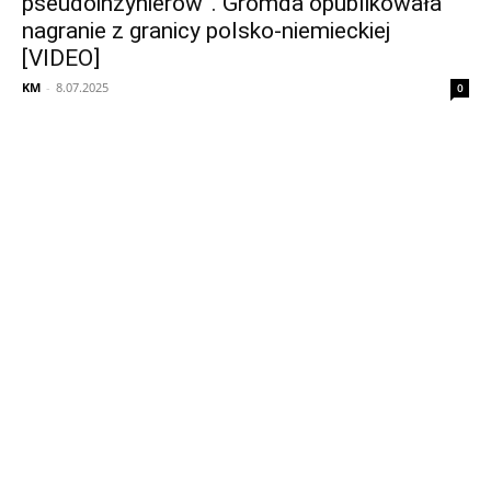
pseudoinżynierów”. Gromda opublikowała
nagranie z granicy polsko-niemieckiej
[VIDEO]
KM
-
8.07.2025
0