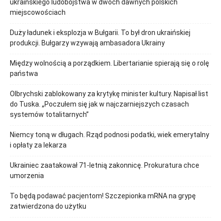
ukraińskiego ludobójstwa w dwóch dawnych polskich
miejscowościach
Duży ładunek i eksplozja w Bułgarii. To był dron ukraińskiej
produkcji. Bułgarzy wzywają ambasadora Ukrainy
Między wolnością a porządkiem. Libertarianie spierają się o rolę
państwa
Olbrychski zablokowany za krytykę minister kultury. Napisał list
do Tuska. „Poczułem się jak w najczarniejszych czasach
systemów totalitarnych”
Niemcy toną w długach. Rząd podnosi podatki, wiek emerytalny
i opłaty za lekarza
Ukrainiec zaatakował 71-letnią zakonnicę. Prokuratura chce
umorzenia
To będą podawać pacjentom! Szczepionka mRNA na grypę
zatwierdzona do użytku